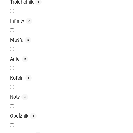
Trojuholník
1
Infinity
7
Mašľa
5
Anjel
6
Kofeín
1
Noty
3
Obdĺžnik
1