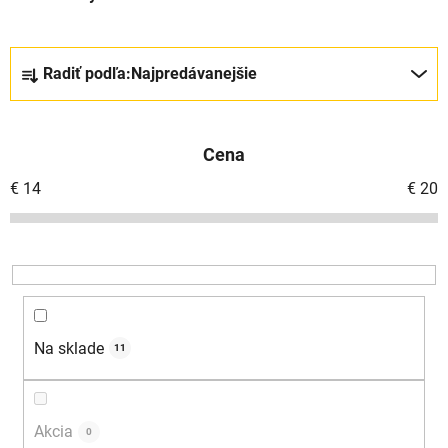
R
Radiť podľa:
Najpredávanejšie
a
d
e
Cena
n
i
€
14
€
20
e
p
r
o
d
u
Na sklade
11
k
t
o
Akcia
0