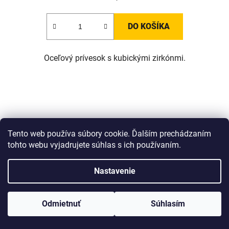
DO KOŠÍKA
Oceľový prívesok s kubickými zirkónmi.
Tento web používa súbory cookie. Ďalším prechádzaním
tohto webu vyjadrujete súhlas s ich používaním.
Nastavenie
www.Lotka.sk - najkrajšie šperky za dobré ceny. Pri nákupe nad 50€
poštovné zdarma. Nakupujte s dôverou - naša spoločnosť je s
Odmietnuť
Súhlasím
Vami už od roku 2008!