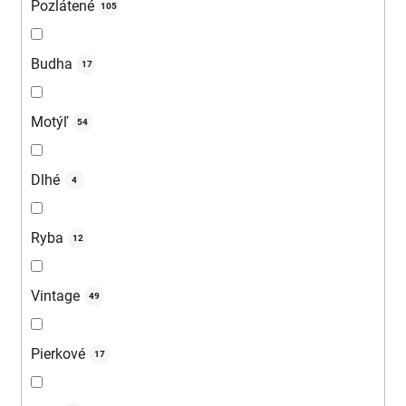
Pozlátené
105
Budha
17
Motýľ
54
Dlhé
4
Ryba
12
Vintage
49
Pierkové
17