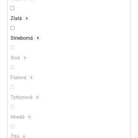
Zlatá
2
Strieborná
5
Sivá
0
Fialová
0
Tyrkysová
0
Hnedá
0
Žltá
0