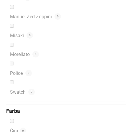
Manuel Zed Zoppini
0
Misaki
0
Morellato
0
Police
0
Swatch
0
Farba
Číra
0