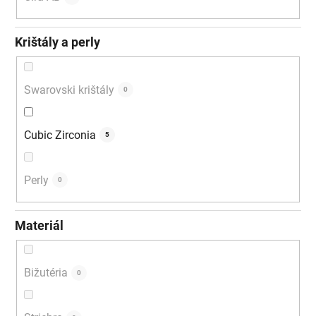
Krištály a perly
Swarovski krištály
0
Cubic Zirconia
5
Perly
0
Materiál
Bižutéria
0