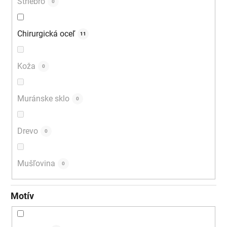
Striebro
0
Chirurgická oceľ
11
Koža
0
Muránske sklo
0
Drevo
0
Mušľovina
0
Motív