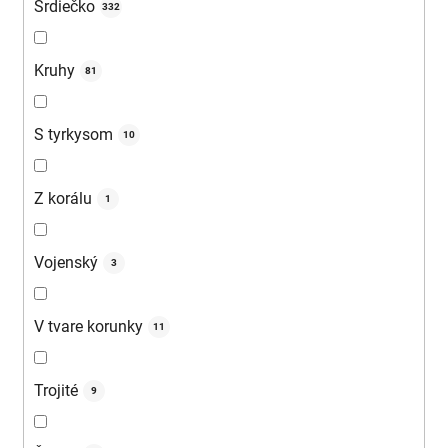
Srdiečko
332
Kruhy
81
S tyrkysom
10
Z korálu
1
Vojenský
3
V tvare korunky
11
Trojité
9