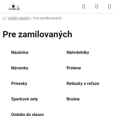
Prejsť
Hľadať
NÁKUP
na
obsah
KOŠÍK
Domov
/
Všetky šperky
/
Pre zamilovaných
Pre zamilovaných
Náušnice
Náhrdelníky
Náramky
Prstene
Prívesky
Retiazky a reťaze
Šperkové sety
Brošne
Ozdoby do vlasov