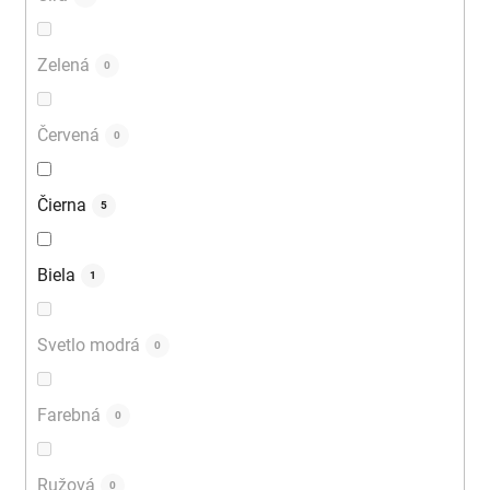
Zelená
0
Červená
0
Čierna
5
Biela
1
Svetlo modrá
0
Farebná
0
Ružová
0