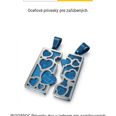
Oceľové prívesky pre zaľúbených.
PV3259OC Prívesky dva v jednom pre zamilovaných