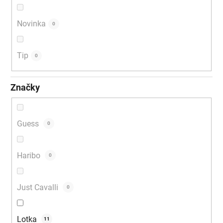
v
Novinka
0
Tip
0
Značky
Guess
0
Haribo
0
Just Cavalli
0
Lotka
11