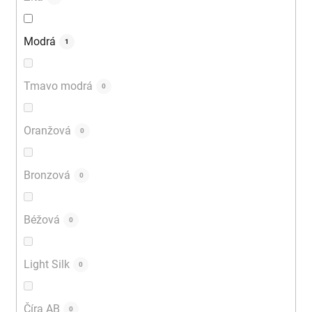
Modrá
1
Tmavo modrá
0
Oranžová
0
Bronzová
0
Béžová
0
Light Silk
0
Číra AB
0