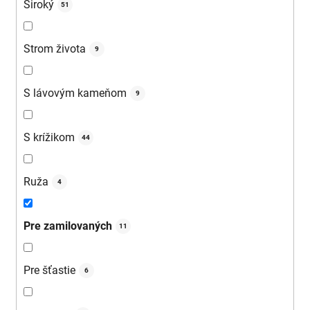
Široký
51
Strom života
9
S lávovým kameňom
9
S krížikom
44
Ruža
4
Pre zamilovaných
11
Pre šťastie
6