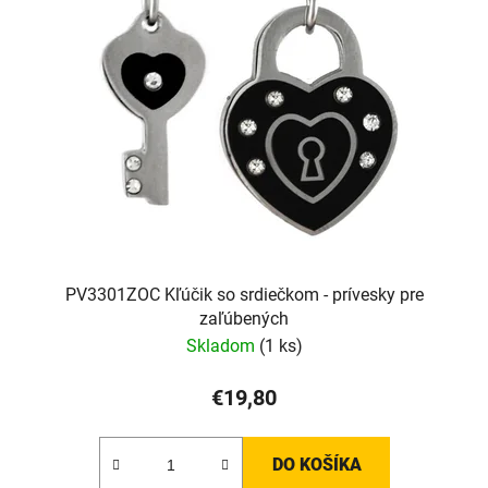
i
s
p
r
o
d
u
k
t
o
v
PV3301ZOC Kľúčik so srdiečkom - prívesky pre
zaľúbených
Skladom
(1 ks)
€19,80
DO KOŠÍKA