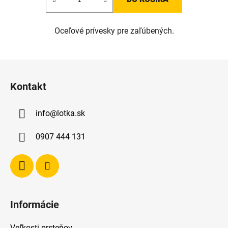
Oceľové prívesky pre zaľúbených.
Z
á
Kontakt
p
ä
info
@
lotka.sk
t
i
0907 444 131
e
Informácie
Veľkosti prsteňov