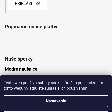
PRIHLÁSIŤ SA
Prijímame online platby
Naše šperky
Modré náušnice
21.8.2019
Tento web používa súbory cookie. Ďalším prechádzaním
tohto webu vyjadrujete súhlas s ich používaním.
Vytvoril Shoptet
Nastavenie
Copyright 2026
Lotka.sk
. Všetky práva vyhradené.
Upraviť nastavenie cookies
www.Lotka.sk - najkrajšie šperky za dobré ceny. Pri nákupe nad 50€