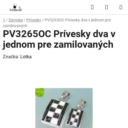
Prejsť
Hľadať
NÁKUP
na
obsah
KOŠÍK
Domov
/
Dámske
/
Prívesky
/
PV3265OC Prívesky dva v jednom pre
zamilovaných
PV3265OC Prívesky dva v
jednom pre zamilovaných
Značka:
Lotka