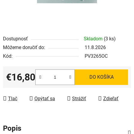
Dostupnosť
Skladom
(3 ks)
Môžeme doručiť do:
11.8.2026
Kód:
PV3265OC
€16,80
DO KOŠÍKA
Jednotková cena:
Tlač
Opýtať sa
Strážiť
Zdieľať
Popis