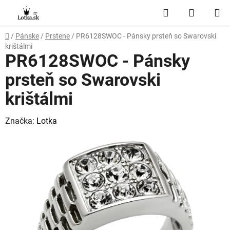
Prejsť
Hľadať
NÁKUP
na
obsah
KOŠÍK
Domov
/
Pánske
/
Prstene
/
PR6128SWOC - Pánsky prsteň so Swarovski
krištálmi
PR6128SWOC - Pánsky
prsteň so Swarovski
krištálmi
Značka:
Lotka