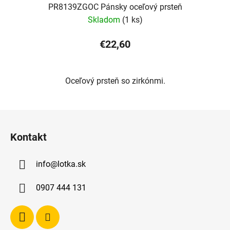
PR8139ZGOC Pánsky oceľový prsteň
Skladom
(1 ks)
€22,60
Oceľový prsteň so zirkónmi.
Z
á
Kontakt
p
ä
info
@
lotka.sk
t
i
0907 444 131
e