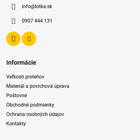
ä
info
@
lotka.sk
t
i
0907 444 131
e
Informácie
Veľkosti prsteňov
Materiál a povrchová úprava
Poštovné
Obchodné podmienky
Ochrana osobných údajov
Kontakty