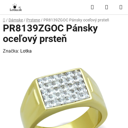
Prejsť
Hľadať
NÁKUP
na
obsah
KOŠÍK
Domov
/
Dámske
/
Prstene
/
PR8139ZGOC Pánsky oceľový prsteň
PR8139ZGOC Pánsky
oceľový prsteň
Značka:
Lotka