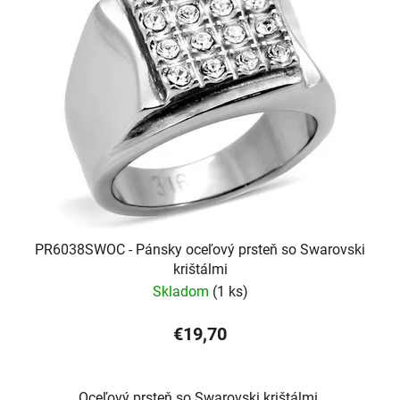
PR6038SWOC - Pánsky oceľový prsteň so Swarovski
krištálmi
Skladom
(1 ks)
€19,70
Oceľový prsteň so Swarovski krištálmi.