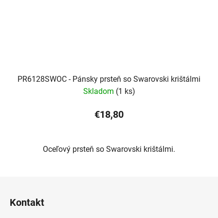
PR6128SWOC - Pánsky prsteň so Swarovski krištálmi
Skladom
(1 ks)
€18,80
Oceľový prsteň so Swarovski krištálmi.
Z
á
Kontakt
p