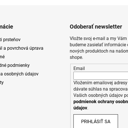
mácie
Odoberať newsletter
Vložte svoj e-mail a my Vám
i prsteňov
budeme zasielať informácie 
ál a povrchová úprava
nových produktoch na našom
né
shope.
dné podmienky
Email
a osobných údajov
ty
Vložením emailovej adresy
dávate súhlas na spracova
Vašich osobných údajov p
podmienok ochrany osob
údajov
.
PRIHLÁSIŤ SA