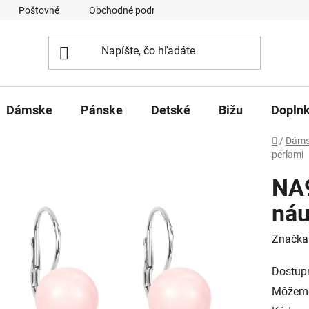
Poštovné
Obchodné podmienky
Ochrana osobných úd
Dámske
Pánske
Detské
Bižu
Dopln
Domov
/
Dáms
perlami
NA9
náu
Značka
Dostup
Môžeme