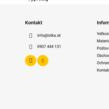
Z
á
Kontakt
Infor
p
ä
Veľkost
info
@
lotka.sk
t
Materi
i
0907 444 131
Poštov
e
Obcho
Ochran
Kontak