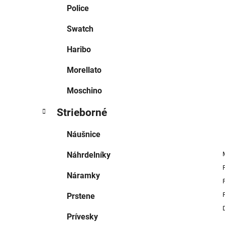
e
Police
l
Swatch
Haribo
Morellato
Moschino
Strieborné
Náušnice
Náhrdelníky
Náramky
Prstene
Prívesky