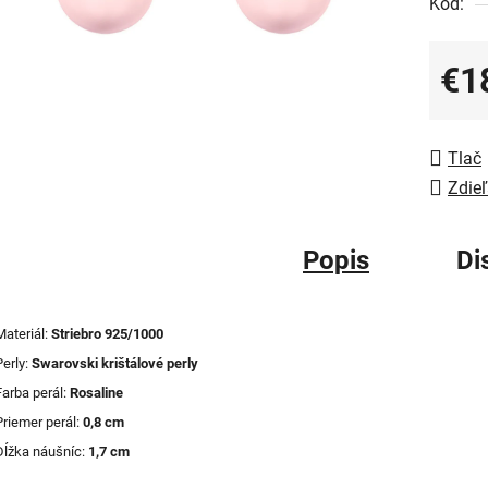
Kód:
€1
Jedno
Tlač
Zdieľ
Popis
Di
Materiál:
Striebro 925/1000
Perly:
Swarovski krištálové perly
Farba perál:
Rosaline
Priemer perál:
0,8 cm
Dĺžka náušníc:
1,7 cm