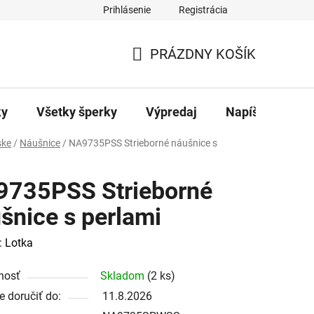
Prihlásenie
Registrácia
ajov
Kontakty
PRÁZDNY KOŠÍK
NÁKUPNÝ
KOŠÍK
ky
Všetky šperky
Výpredaj
Napíšte nám
ke
/
Náušnice
/
NA9735PSS Strieborné náušnice s
735PSS Strieborné
šnice s perlami
:
Lotka
nosť
Skladom
(2 ks)
 doručiť do:
11.8.2026