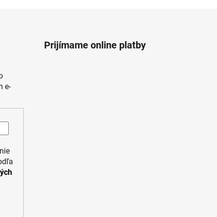
Prijímame online platby
o
 e-
nie
odľa
ných