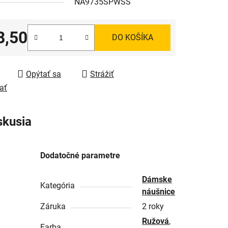
NA9735SPWSS
8,50
DO KOŠÍKA
tková cena:
Opýtať sa
Strážiť
ať
skusia
Dodatočné parametre
Dámske
Kategória
náušnice
Záruka
2 roky
Ružová
,
Farba