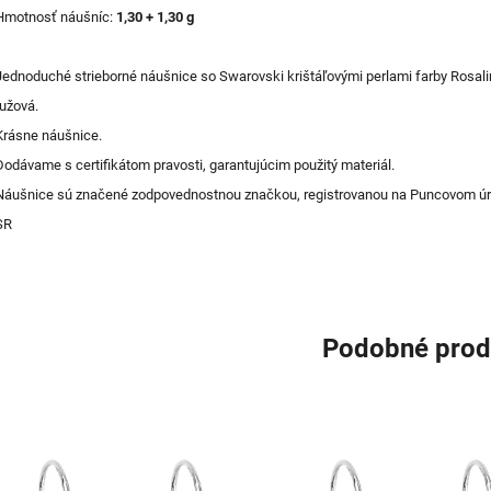
Hmotnosť náušníc:
1,30 + 1,30 g
Jednoduché strieborné náušnice so Swarovski krištáľovými perlami farby Rosali
ružová.
Krásne náušnice.
Dodávame s certifikátom pravosti, garantujúcim použitý materiál.
Náušnice sú značené zodpovednostnou značkou, registrovanou na Puncovom ú
SR
Podobné prod