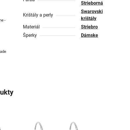
Strieborná
Swarovski
Krištály a perly
krištály
ne -
Materiál
Striebro
Šperky
Dámske
rade
ukty