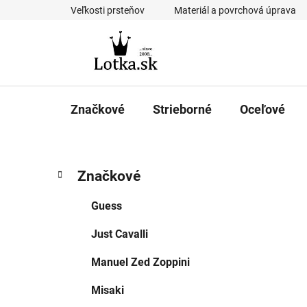
Prejsť
Veľkosti prsteňov
Materiál a povrchová úprava
na
obsah
Značkové
Strieborné
Oceľové
B
K
Preskočiť
Značkové
a
kategórie
o
t
č
Guess
e
n
g
Just Cavalli
ý
ó
p
r
Manuel Zed Zoppini
i
a
e
n
Misaki