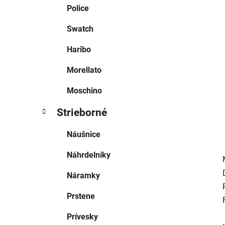
e
Police
l
Swatch
Haribo
Morellato
Moschino
Strieborné
Náušnice
Náhrdelníky
Náramky
Prstene
Prívesky