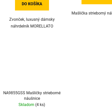
DO KOŠÍKA
Mašlička strieborný ná
Zvonček, luxusný dámsky
náhrdelník MORELLATO
NA9855GSS Mašličky strieborné
náušnice
Skladom
(4 ks)