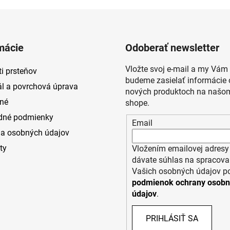
mácie
Odoberať newsletter
Vložte svoj e-mail a my Vám
i prsteňov
budeme zasielať informácie 
ál a povrchová úprava
nových produktoch na našom
né
shope.
dné podmienky
Email
a osobných údajov
ty
Vložením emailovej adresy
dávate súhlas na spracova
Vašich osobných údajov p
podmienok ochrany osob
údajov
.
PRIHLÁSIŤ SA