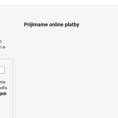
Prijímame online platby
o
 e-
nie
odľa
ných