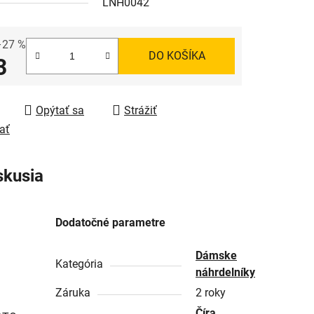
LNH0042
–27 %
DO KOŠÍKA
3
tková cena:
Opýtať sa
Strážiť
ať
skusia
Dodatočné parametre
Dámske
Kategória
náhrdelníky
Záruka
2 roky
Číra
,