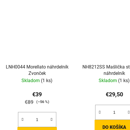
LNH0044 Morellato náhrdelník
NH8212SS Mašlička st
Zvonček
náhrdelník
Skladom
(1 ks)
Skladom
(1 ks)
€39
€29,50
€89
(–56 %)
DO KOŠÍKA