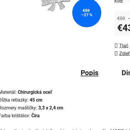
Kód:
€59
–27 %
€59
€4
Jedno
Tlač
Zdieľ
Popis
Di
Materiál:
Chirurgická oceľ
Dĺžka retiazky:
45 cm
Rozmery mašličky:
3,3 x 2,4 cm
Farba krištálov:
Číra