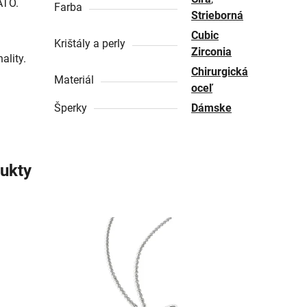
ATO.
Farba
Strieborná
Cubic
Krištály a perly
Zirconia
ality.
Chirurgická
Materiál
oceľ
Šperky
Dámske
ukty