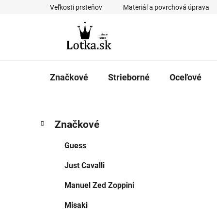
Prejsť
Veľkosti prsteňov
Materiál a povrchová úprava
na
obsah
Značkové
Strieborné
Oceľové
B
K
Preskočiť
Značkové
a
kategórie
o
t
č
Guess
e
n
g
Just Cavalli
ý
ó
p
r
Manuel Zed Zoppini
i
a
e
n
Misaki