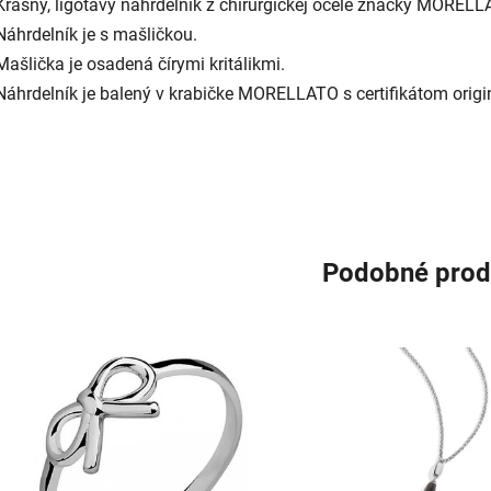
Krásny, ligotavý náhrdelník z chirurgickej ocele značky MORELL
Náhrdelník je s mašličkou.
Mašlička je osadená čírymi kritálikmi.
Náhrdelník je balený v krabičke MORELLATO s certifikátom origin
Podobné prod