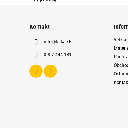
Z
á
Kontakt
Infor
p
ä
Veľkost
info
@
lotka.sk
t
Materi
i
0907 444 131
Poštov
e
Obcho
Ochran
Kontak