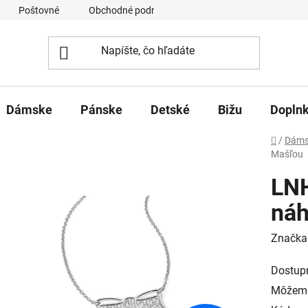
Poštovné
Obchodné podmienky
Ochrana osobných úd
Dámske
Pánske
Detské
Bižu
Dopln
Domov
/
Dáms
Mašľou
LNH
náh
Značka
Dostup
Môžeme