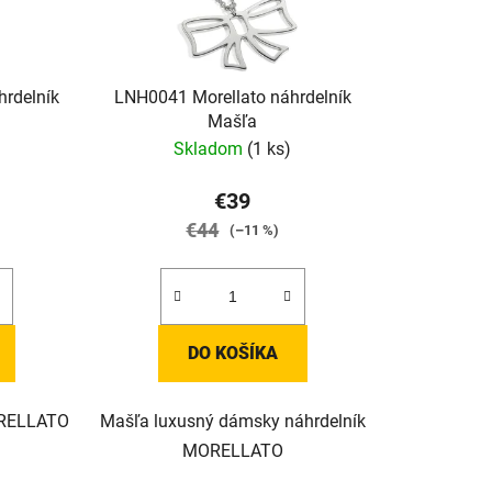
rdelník
LNH0041 Morellato náhrdelník
Mašľa
Skladom
(1 ks)
€39
€44
(–11 %)
DO KOŠÍKA
ORELLATO
Mašľa luxusný dámsky náhrdelník
MORELLATO