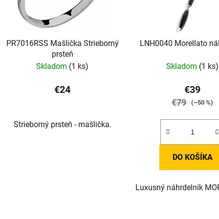
PR7016RSS Mašlička Strieborný
LNH0040 Morellato náh
prsteň
Skladom
(1 ks)
Skladom
(1 ks)
€24
€39
€79
(–50 %)
Strieborný prsteň - mašlička.
DO KOŠÍKA
Luxusný náhrdelník M