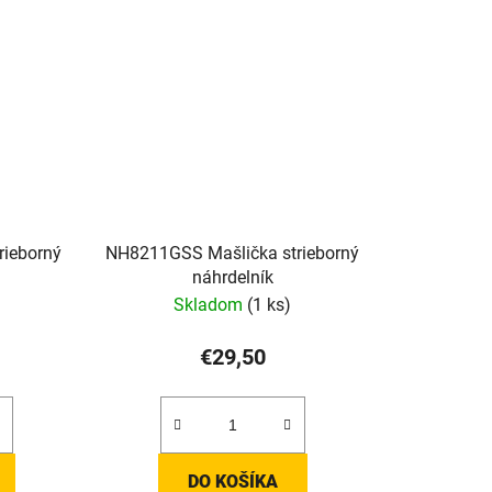
rieborný
NH8211GSS Mašlička strieborný
náhrdelník
Skladom
(1 ks)
€29,50
DO KOŠÍKA