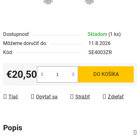
Dostupnosť
Skladom
(1 ks)
Môžeme doručiť do:
11.8.2026
Kód:
SE4003ZR
€20,50
DO KOŠÍKA
Jednotková cena:
Tlač
Opýtať sa
Strážiť
Zdieľať
Popis