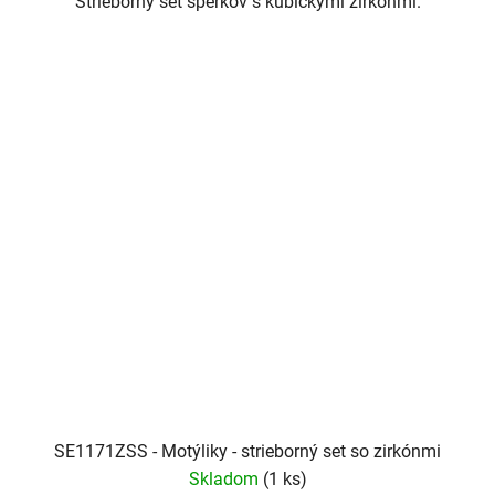
Strieborný set šperkov s kubickými zirkónmi.
SE1171ZSS - Motýliky - strieborný set so zirkónmi
Skladom
(1 ks)