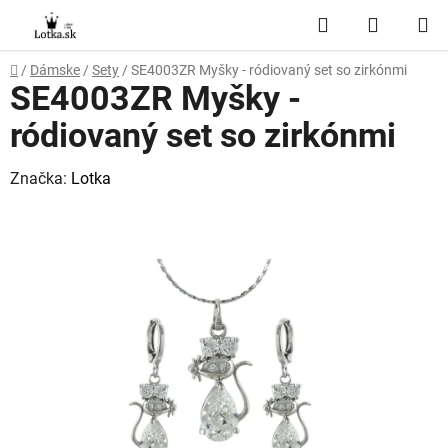
Prejsť
Hľadať
NÁKUP
na
obsah
KOŠÍK
Domov
/
Dámske
/
Sety
/
SE4003ZR Myšky - ródiovaný set so zirkónmi
SE4003ZR Myšky -
ródiovaný set so zirkónmi
Značka:
Lotka