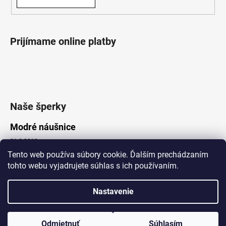
Prijímame online platby
Naše šperky
Modré náušnice
21.8.2019
Tento web používa súbory cookie. Ďalším prechádzaním
tohto webu vyjadrujete súhlas s ich používaním.
Vytvoril Shoptet
Nastavenie
Copyright 2026
Lotka.sk
. Všetky práva vyhradené.
Upraviť nastavenie cookies
www.Lotka.sk - najkrajšie šperky za dobré ceny. Pri nákupe nad 50€
poštovné zdarma. Nakupujte s dôverou - naša spoločnosť je s
Odmietnuť
Súhlasím