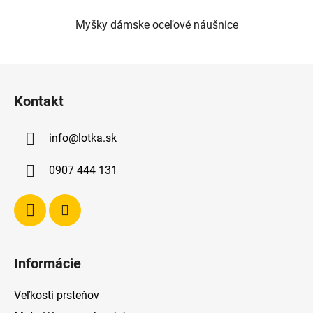
Myšky dámske oceľové náušnice
Z
á
Kontakt
p
ä
info
@
lotka.sk
t
i
0907 444 131
e
Informácie
Veľkosti prsteňov