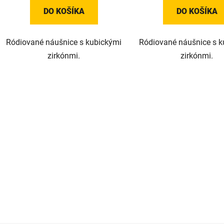
DO KOŠÍKA
DO KOŠÍKA
Ródiované náušnice s kubickými
Ródiované náušnice s k
zirkónmi.
zirkónmi.