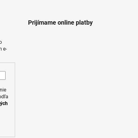
Prijímame online platby
o
 e-
nie
odľa
ných