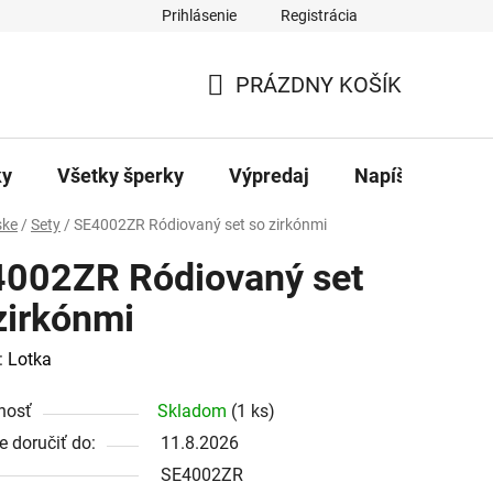
Prihlásenie
Registrácia
ajov
Kontakty
PRÁZDNY KOŠÍK
NÁKUPNÝ
KOŠÍK
ky
Všetky šperky
Výpredaj
Napíšte nám
ke
/
Sety
/
SE4002ZR Ródiovaný set so zirkónmi
002ZR Ródiovaný set
zirkónmi
:
Lotka
nosť
Skladom
(1 ks)
 doručiť do:
11.8.2026
SE4002ZR