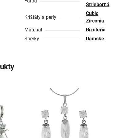
Farba
Strieborná
Cubic
Krištály a perly
Zirconia
Materiál
Bižutéria
Šperky
Dámske
ukty