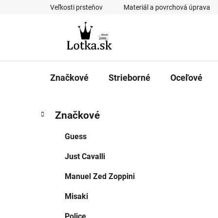
Prejsť
Veľkosti prsteňov
Materiál a povrchová úprava
na
obsah
Značkové
Strieborné
Oceľové
B
K
Preskočiť
Značkové
a
kategórie
o
t
č
Guess
e
n
g
Just Cavalli
ý
ó
p
r
Manuel Zed Zoppini
i
a
e
n
Misaki
e
Police