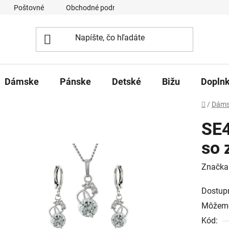
Poštovné
Obchodné podmienky
Ochrana osobných úd
Dámske
Pánske
Detské
Bižu
Dopln
Domov
/
Dáms
SE4
so 
Značka
Dostup
Môžeme
Kód: