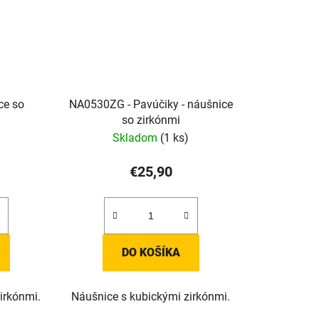
ce so
NA0530ZG - Pavúčiky - náušnice
so zirkónmi
Skladom
(1 ks)
€25,90
DO KOŠÍKA
irkónmi.
Náušnice s kubickými zirkónmi.