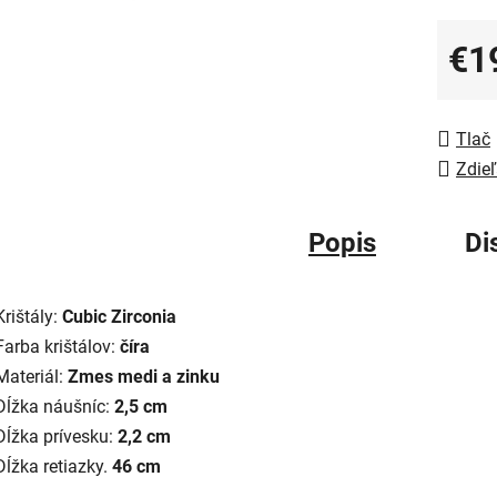
€1
Jedno
Tlač
Zdieľ
Popis
Di
Krištály:
Cubic Zirconia
Farba krištálov:
číra
Materiál:
Zmes medi a zinku
Dĺžka náušníc:
2,5 cm
Dĺžka prívesku:
2,2 cm
Dĺžka retiazky.
46 cm