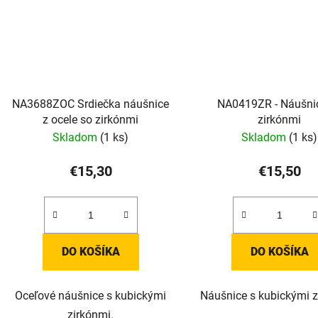
NA3688ZOC Srdiečka náušnice
NA0419ZR - Náušni
z ocele so zirkónmi
zirkónmi
Skladom
(1 ks)
Skladom
(1 ks)
€15,30
€15,50
DO KOŠÍKA
DO KOŠÍKA
Oceľové náušnice s kubickými
Náušnice s kubickými z
zirkónmi.