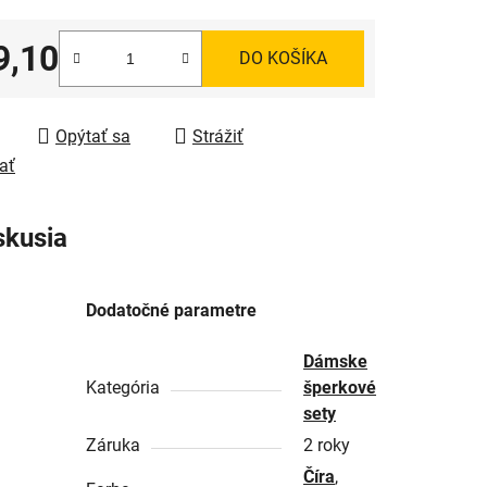
9,10
DO KOŠÍKA
tková cena:
Opýtať sa
Strážiť
ať
skusia
Dodatočné parametre
Dámske
Kategória
šperkové
sety
Záruka
2 roky
Číra
,