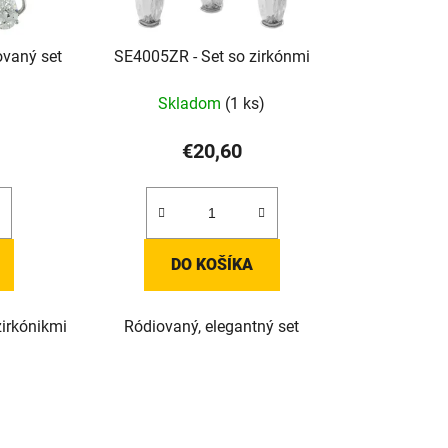
ovaný set
SE4005ZR - Set so zirkónmi
Skladom
(1 ks)
€20,60
DO KOŠÍKA
zirkónikmi
Ródiovaný, elegantný set