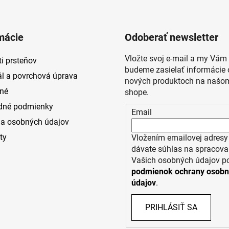
mácie
Odoberať newsletter
Vložte svoj e-mail a my Vám
i prsteňov
budeme zasielať informácie 
ál a povrchová úprava
nových produktoch na našom
né
shope.
dné podmienky
Email
a osobných údajov
ty
Vložením emailovej adresy
dávate súhlas na spracova
Vašich osobných údajov p
podmienok ochrany osob
údajov
.
PRIHLÁSIŤ SA