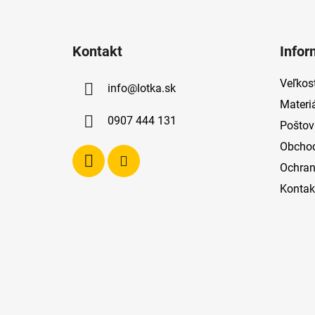
Z
á
Kontakt
Infor
p
ä
Veľkost
info
@
lotka.sk
t
Materi
i
0907 444 131
Poštov
e
Obcho
Ochran
Kontak