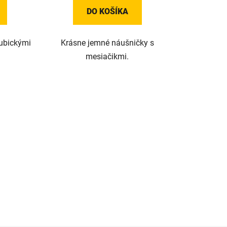
DO KOŠÍKA
ubickými
Krásne jemné náušničky s
mesiačikmi.