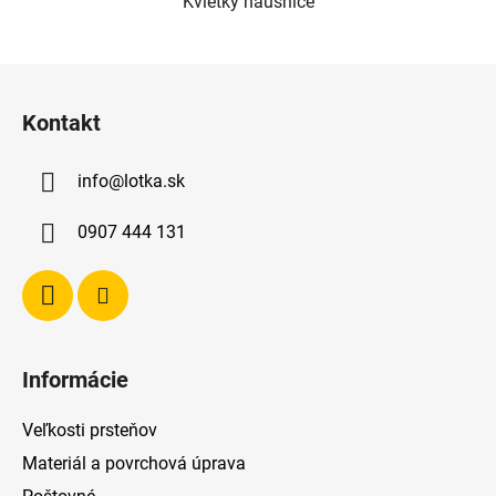
Kvietky náušnice
Z
á
Kontakt
p
ä
info
@
lotka.sk
t
i
0907 444 131
e
Informácie
Veľkosti prsteňov
Materiál a povrchová úprava