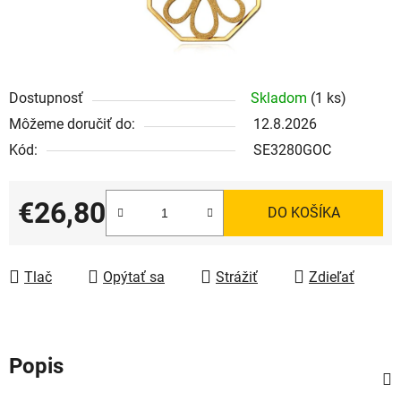
Dostupnosť
Skladom
(1 ks)
Môžeme doručiť do:
12.8.2026
Kód:
SE3280GOC
€26,80
DO KOŠÍKA
Jednotková cena:
Tlač
Opýtať sa
Strážiť
Zdieľať
Popis