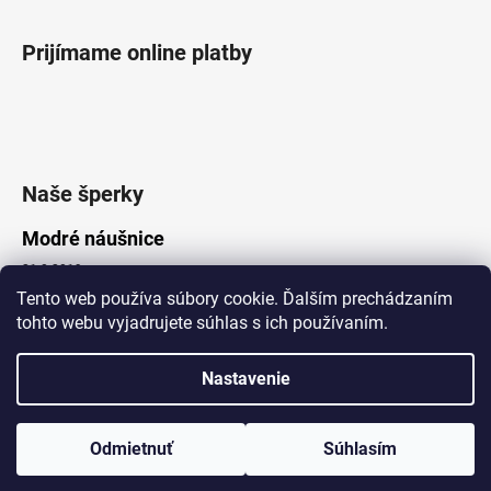
Prijímame online platby
Naše šperky
Modré náušnice
21.8.2019
Tento web používa súbory cookie. Ďalším prechádzaním
tohto webu vyjadrujete súhlas s ich používaním.
Vytvoril Shoptet
Nastavenie
Copyright 2026
Lotka.sk
. Všetky práva vyhradené.
Upraviť nastavenie cookies
www.Lotka.sk - najkrajšie šperky za dobré ceny. Pri nákupe nad 50€
poštovné zdarma. Nakupujte s dôverou - naša spoločnosť je s
Odmietnuť
Súhlasím
Vami už od roku 2008!