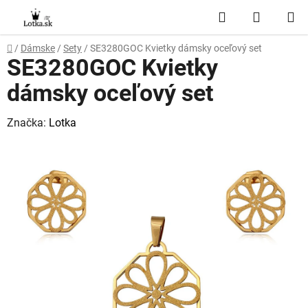
Prejsť
Hľadať
NÁKUP
na
obsah
KOŠÍK
Domov
/
Dámske
/
Sety
/
SE3280GOC Kvietky dámsky oceľový set
SE3280GOC Kvietky
dámsky oceľový set
Značka:
Lotka