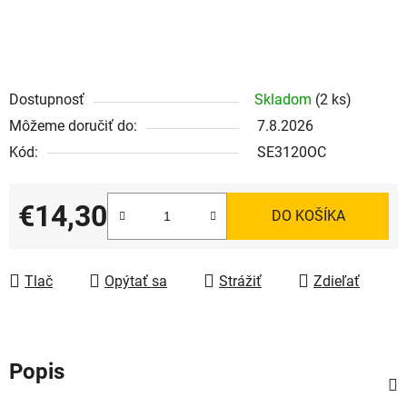
Dostupnosť
Skladom
(2 ks)
Môžeme doručiť do:
7.8.2026
Kód:
SE3120OC
€14,30
DO KOŠÍKA
Jednotková cena:
Tlač
Opýtať sa
Strážiť
Zdieľať
Popis