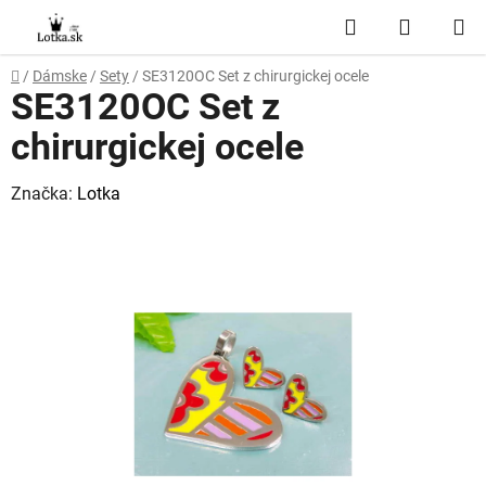
Prejsť
Hľadať
NÁKUP
na
obsah
KOŠÍK
Domov
/
Dámske
/
Sety
/
SE3120OC Set z chirurgickej ocele
SE3120OC Set z
chirurgickej ocele
Značka:
Lotka