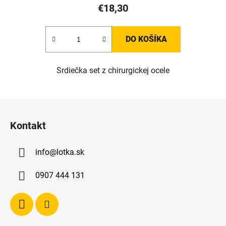
€18,30
DO KOŠÍKA
Srdiečka set z chirurgickej ocele
Z
á
Kontakt
p
ä
info
@
lotka.sk
t
i
0907 444 131
e