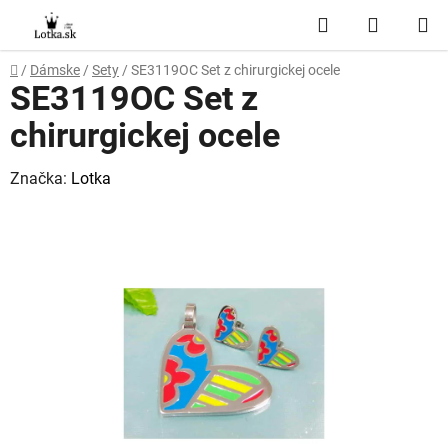
Prejsť
Hľadať
NÁKUP
na
obsah
KOŠÍK
Domov
/
Dámske
/
Sety
/
SE3119OC Set z chirurgickej ocele
SE3119OC Set z
chirurgickej ocele
Značka:
Lotka