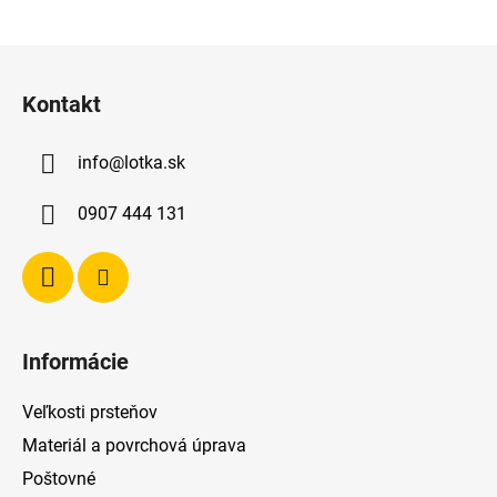
Z
á
Kontakt
p
ä
info
@
lotka.sk
t
i
0907 444 131
e
Informácie
Veľkosti prsteňov
Materiál a povrchová úprava
Poštovné