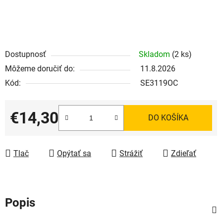
Dostupnosť
Skladom
(2 ks)
Môžeme doručiť do:
11.8.2026
Kód:
SE3119OC
€14,30
DO KOŠÍKA
Jednotková cena:
Tlač
Opýtať sa
Strážiť
Zdieľať
Popis