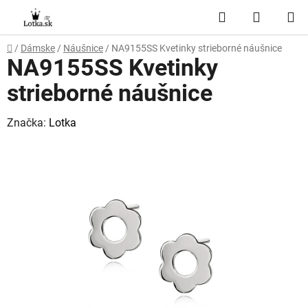
Prejsť
Hľadať
NÁKUP
na
obsah
KOŠÍK
Domov
/
Dámske
/
Náušnice
/
NA9155SS Kvetinky strieborné náušnice
NA9155SS Kvetinky
strieborné náušnice
Značka:
Lotka