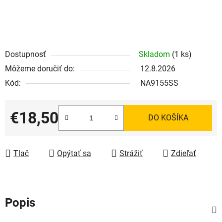
Dostupnosť
Skladom
(1 ks)
Môžeme doručiť do:
12.8.2026
Kód:
NA9155SS
€18,50
DO KOŠÍKA
Jednotková cena:
Tlač
Opýtať sa
Strážiť
Zdieľať
Popis