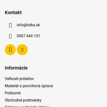
Z
á
Kontakt
p
ä
info
@
lotka.sk
t
i
0907 444 131
e
Informácie
Veľkosti prsteňov
Materiál a povrchová úprava
Poštovné
Obchodné podmienky