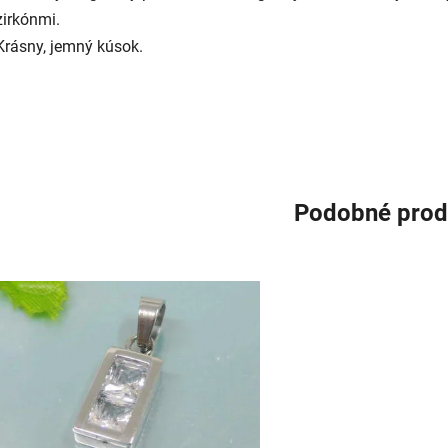
zirkónmi.
Krásny, jemný kúsok.
Podobné prod