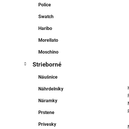
e
Police
l
Swatch
Haribo
Morellato
Moschino
Strieborné
Náušnice
Náhrdelníky
Náramky
Prstene
Prívesky