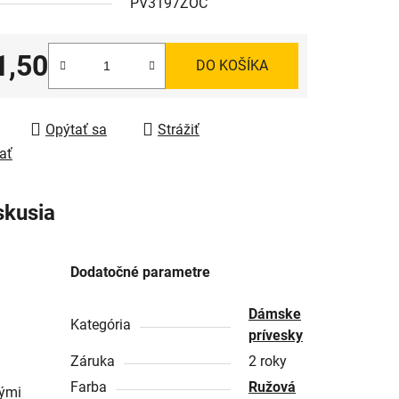
PV3197ZOC
1,50
DO KOŠÍKA
tková cena:
Opýtať sa
Strážiť
ať
skusia
Dodatočné parametre
Dámske
Kategória
prívesky
Záruka
2 roky
Farba
Ružová
vými