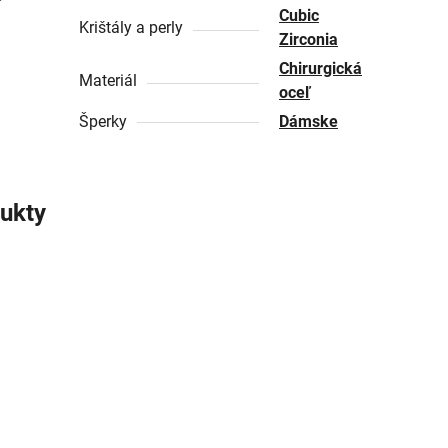
Cubic
Krištály a perly
Zirconia
Chirurgická
Materiál
oceľ
Šperky
Dámske
ukty