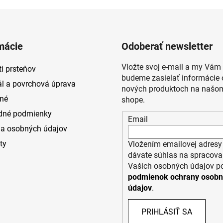
mácie
Odoberať newsletter
Vložte svoj e-mail a my Vám
i prsteňov
budeme zasielať informácie 
ál a povrchová úprava
nových produktoch na našom
né
shope.
dné podmienky
Email
a osobných údajov
ty
Vložením emailovej adresy
dávate súhlas na spracova
Vašich osobných údajov p
podmienok ochrany osob
údajov
.
PRIHLÁSIŤ SA