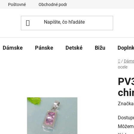
Poštovné
Obchodné podmienky
Ochrana osobných úd
Dámske
Pánske
Detské
Bižu
Dopln
Domov
/
Dáms
ocele
PV3
chi
Značka
Dostup
Môžeme