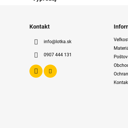
Z
á
Kontakt
Infor
p
ä
Veľkost
info
@
lotka.sk
t
Materi
i
0907 444 131
Poštov
e
Obcho
Ochran
Kontak