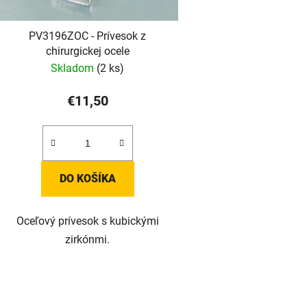
PV3196ZOC - Prívesok z
chirurgickej ocele
Skladom
(2 ks)
€11,50
DO KOŠÍKA
Oceľový prívesok s kubickými
zirkónmi.