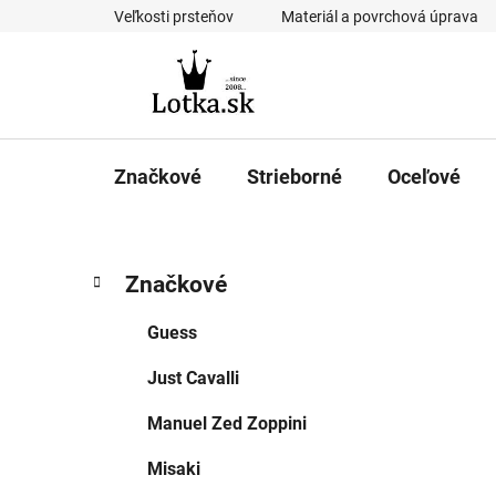
Prejsť
Veľkosti prsteňov
Materiál a povrchová úprava
na
obsah
Značkové
Strieborné
Oceľové
B
K
Preskočiť
Značkové
a
kategórie
o
t
č
Guess
e
n
g
Just Cavalli
ý
ó
p
r
Manuel Zed Zoppini
i
a
e
n
Misaki