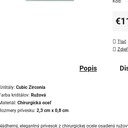
Kód:
€1
Jedno
Tlač
Zdieľ
Popis
Di
Krištály:
Cubic Zirconia
Farba krištálov:
Ružová
Materiál:
Chirurgická oceľ
Rozmery prívesku:
2,3 cm x 0,8 cm
Nádherný, elegantný prívesok z chirurgickej ocele osadený ružo