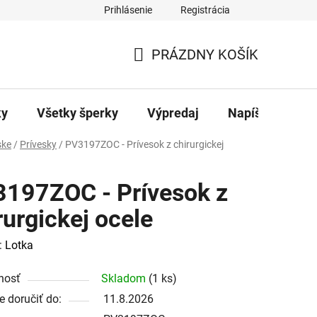
Prihlásenie
Registrácia
ajov
Kontakty
PRÁZDNY KOŠÍK
NÁKUPNÝ
KOŠÍK
ky
Všetky šperky
Výpredaj
Napíšte nám
ke
/
Prívesky
/
PV3197ZOC - Prívesok z chirurgickej
197ZOC - Prívesok z
rurgickej ocele
:
Lotka
nosť
Skladom
(1 ks)
 doručiť do:
11.8.2026