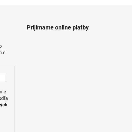
Prijímame online platby
o
 e-
nie
odľa
ných