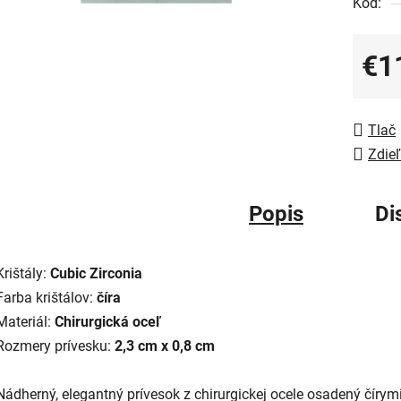
Kód:
€1
Jedno
Tlač
Zdieľ
Popis
Di
Krištály:
Cubic Zirconia
Farba krištálov:
číra
Materiál:
Chirurgická oceľ
Rozmery prívesku:
2,3 cm x 0,8 cm
Nádherný, elegantný prívesok z chirurgickej ocele osadený čírym