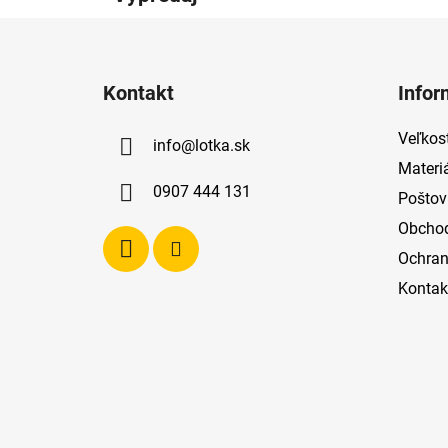
Z
á
Kontakt
Infor
p
ä
Veľkost
info
@
lotka.sk
t
Materi
i
0907 444 131
Poštov
e
Obcho
Ochran
Kontak