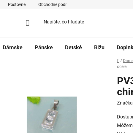
Poštovné
Obchodné podmienky
Ochrana osobných úd
Dámske
Pánske
Detské
Bižu
Dopln
Domov
/
Dáms
ocele
PV3
chi
Značka
Dostup
Môžeme