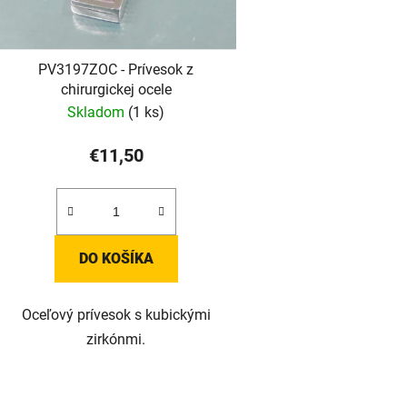
PV3197ZOC - Prívesok z
chirurgickej ocele
Skladom
(1 ks)
€11,50
DO KOŠÍKA
Oceľový prívesok s kubickými
zirkónmi.