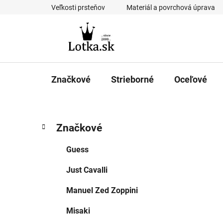
Prejsť
Veľkosti prsteňov
Materiál a povrchová úprava
na
obsah
Značkové
Strieborné
Oceľové
B
K
Preskočiť
Značkové
a
kategórie
o
t
č
Guess
e
n
g
Just Cavalli
ý
ó
p
r
Manuel Zed Zoppini
i
a
e
n
Misaki