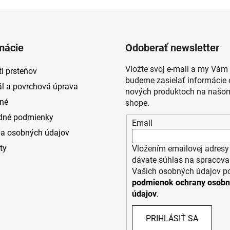
mácie
Odoberať newsletter
Vložte svoj e-mail a my Vám
i prsteňov
budeme zasielať informácie 
ál a povrchová úprava
nových produktoch na našom
né
shope.
dné podmienky
Email
a osobných údajov
ty
Vložením emailovej adresy
dávate súhlas na spracova
Vašich osobných údajov p
podmienok ochrany osob
údajov
.
PRIHLÁSIŤ SA