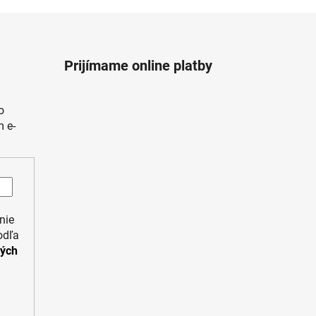
Prijímame online platby
o
 e-
nie
odľa
ných