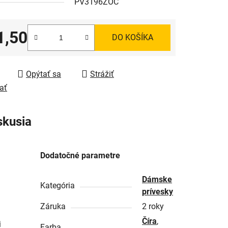
PV3196ZOC
1,50
DO KOŠÍKA
tková cena:
Opýtať sa
Strážiť
ať
skusia
Dodatočné parametre
Dámske
Kategória
prívesky
Záruka
2 roky
Číra
,
i
Farba