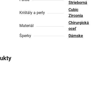
Strieborná
Cubic
Krištály a perly
Zirconia
Chirurgická
Materiál
oceľ
Šperky
Dámske
ukty