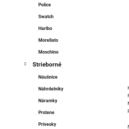
e
Police
l
Swatch
Haribo
Morellato
Moschino
Strieborné
Náušnice
Náhrdelníky
Náramky
Prstene
Prívesky