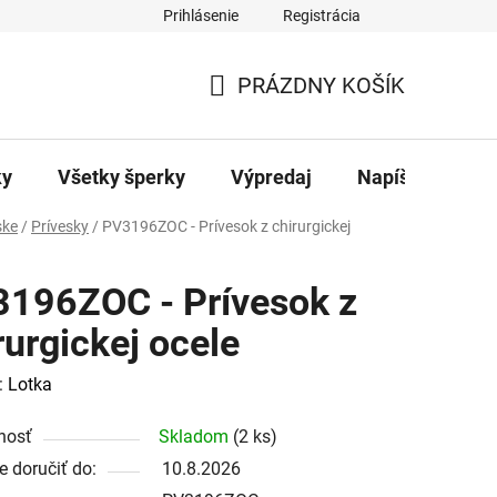
Prihlásenie
Registrácia
ajov
Kontakty
PRÁZDNY KOŠÍK
NÁKUPNÝ
KOŠÍK
ky
Všetky šperky
Výpredaj
Napíšte nám
ke
/
Prívesky
/
PV3196ZOC - Prívesok z chirurgickej
196ZOC - Prívesok z
rurgickej ocele
:
Lotka
nosť
Skladom
(2 ks)
 doručiť do:
10.8.2026