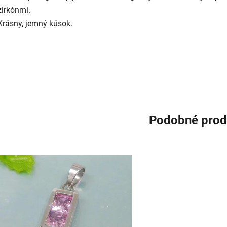
zirkónmi.
Krásny, jemný kúsok.
Podobné prod