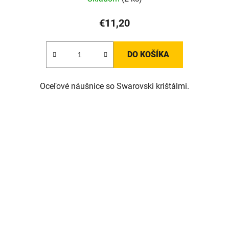
€11,20
DO KOŠÍKA
Oceľové náušnice so Swarovski krištálmi.