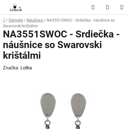
Prejsť
Hľadať
NÁKUP
na
obsah
KOŠÍK
Domov
/
Dámske
/
Náušnice
/
NA3551SWOC - Srdiečka - náušnice so
Swarovski krištálmi
NA3551SWOC - Srdiečka -
náušnice so Swarovski
krištálmi
Značka:
Lotka