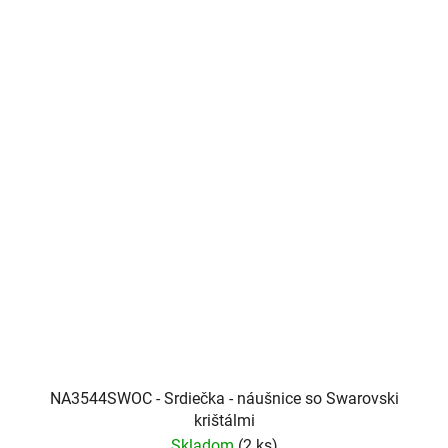
NA3544SWOC - Srdiečka - náušnice so Swarovski
krištálmi
Skladom
(2 ks)