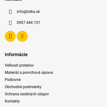
p
ä
info
@
lotka.sk
t
i
0907 444 131
e
Informácie
Veľkosti prsteňov
Materiál a povrchová úprava
Poštovné
Obchodné podmienky
Ochrana osobných údajov
Kontakty