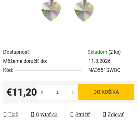
Dostupnosť
Skladom
(2 ks)
Môžeme doručiť do:
11.8.2026
Kód:
NA3551SWOC
€11,20
DO KOŠÍKA
Jednotková cena:
Tlač
Opýtať sa
Strážiť
Zdieľať