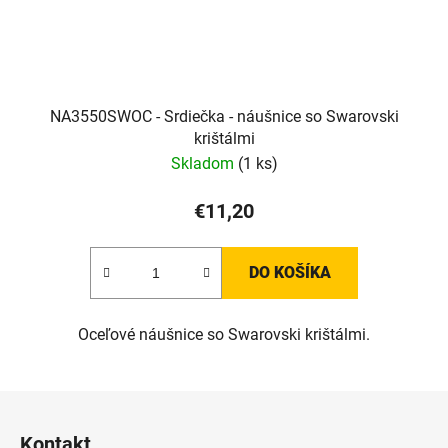
NA3550SWOC - Srdiečka - náušnice so Swarovski
krištálmi
Skladom
(1 ks)
€11,20
DO KOŠÍKA
Oceľové náušnice so Swarovski krištálmi.
Z
á
Kontakt