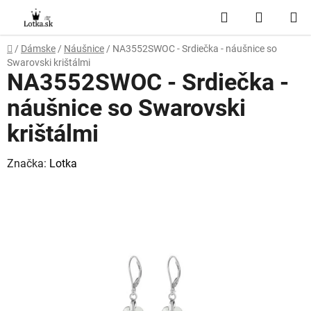
Prejsť
Hľadať
NÁKUP
na
obsah
KOŠÍK
Domov
/
Dámske
/
Náušnice
/
NA3552SWOC - Srdiečka - náušnice so
Swarovski krištálmi
NA3552SWOC - Srdiečka -
náušnice so Swarovski
krištálmi
Značka:
Lotka