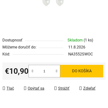
Dostupnosť
Skladom
(1 ks)
Môžeme doručiť do:
11.8.2026
Kód:
NA3552SWOC
€10,90
DO KOŠÍKA
Jednotková cena:
Tlač
Opýtať sa
Strážiť
Zdieľať