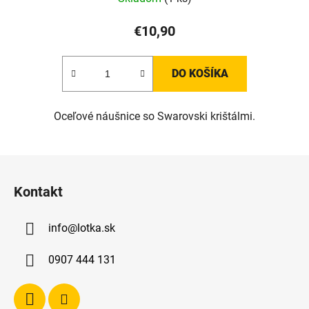
€10,90
DO KOŠÍKA
Oceľové náušnice so Swarovski krištálmi.
Z
á
Kontakt
p
ä
info
@
lotka.sk
t
i
0907 444 131
e