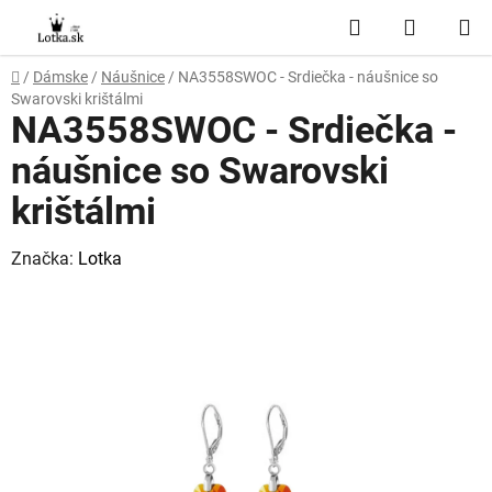
Prejsť
Hľadať
NÁKUP
na
obsah
KOŠÍK
Domov
/
Dámske
/
Náušnice
/
NA3558SWOC - Srdiečka - náušnice so
Swarovski krištálmi
NA3558SWOC - Srdiečka -
náušnice so Swarovski
krištálmi
Značka:
Lotka