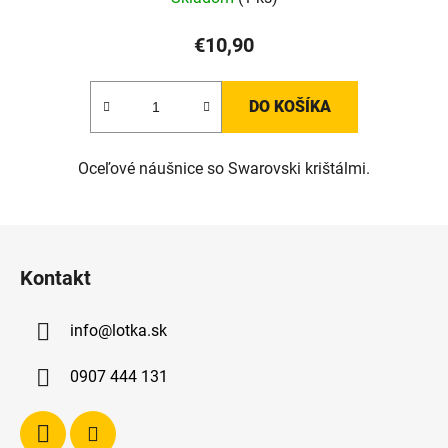
€10,90
DO KOŠÍKA
Oceľové náušnice so Swarovski krištálmi.
Z
á
Kontakt
p
ä
info
@
lotka.sk
t
i
0907 444 131
e