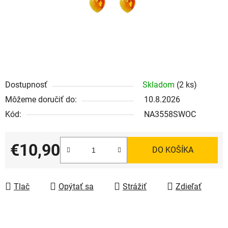
Dostupnosť
Skladom
(2 ks)
Môžeme doručiť do:
10.8.2026
Kód:
NA3558SWOC
€10,90
DO KOŠÍKA
Jednotková cena:
Tlač
Opýtať sa
Strážiť
Zdieľať