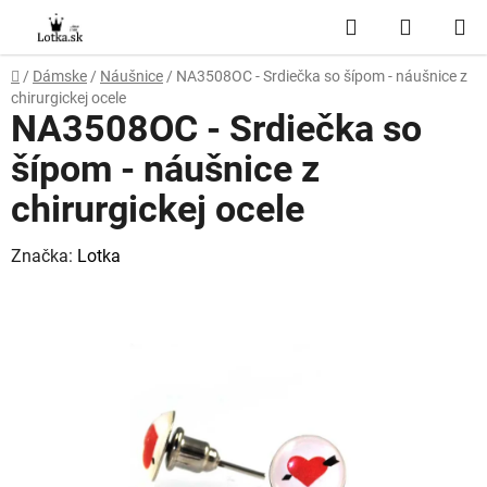
Prejsť
Hľadať
NÁKUP
na
obsah
KOŠÍK
Domov
/
Dámske
/
Náušnice
/
NA3508OC - Srdiečka so šípom - náušnice z
chirurgickej ocele
NA3508OC - Srdiečka so
šípom - náušnice z
chirurgickej ocele
Značka:
Lotka