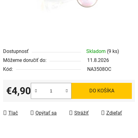
Dostupnosť
Skladom
(9 ks)
Môžeme doručiť do:
11.8.2026
Kód:
NA3508OC
€4,90
DO KOŠÍKA
Jednotková cena:
Tlač
Opýtať sa
Strážiť
Zdieľať