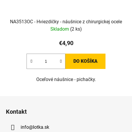
NA3513OC - Hviezdičky - náušnice z chirurgickej ocele
Skladom
(2 ks)
€4,90
DO KOŠÍKA
Oceľové náušnice - pichačky.
Z
á
Kontakt
p
ä
info
@
lotka.sk
t