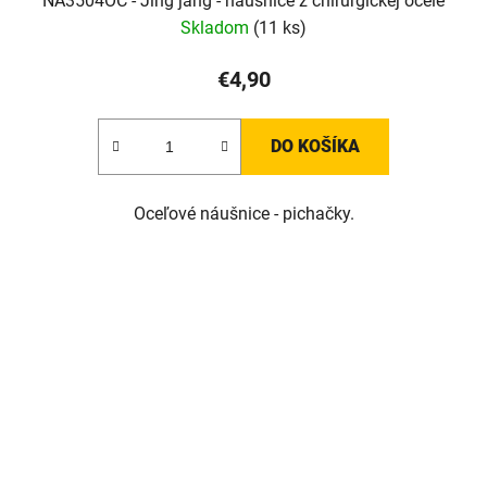
NA3504OC - Jing jang - náušnice z chirurgickej ocele
Skladom
(11 ks)
€4,90
DO KOŠÍKA
Oceľové náušnice - pichačky.