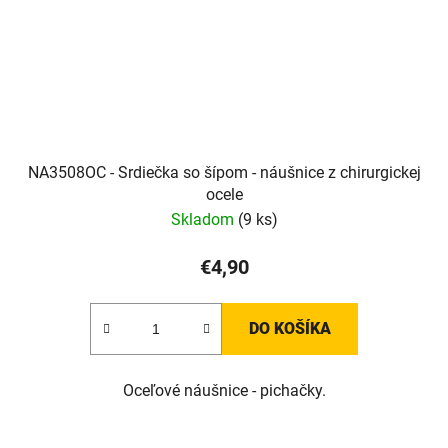
NA3508OC - Srdiečka so šípom - náušnice z chirurgickej
ocele
Skladom
(9 ks)
€4,90
DO KOŠÍKA
Oceľové náušnice - pichačky.