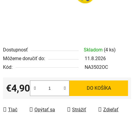
Dostupnosť
Skladom
(4 ks)
Môžeme doručiť do:
11.8.2026
Kód:
NA3502OC
€4,90
DO KOŠÍKA
Jednotková cena:
Tlač
Opýtať sa
Strážiť
Zdieľať