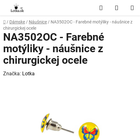
Prejsť
Hľadať
NÁKUP
na
obsah
KOŠÍK
Domov
/
Dámske
/
Náušnice
/
NA3502OC - Farebné motýliky - náušnice z
chirurgickej ocele
NA3502OC - Farebné
motýliky - náušnice z
chirurgickej ocele
Značka:
Lotka