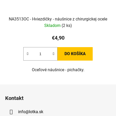
NA3513OC - Hviezdičky - náušnice z chirurgickej ocele
Skladom
(2 ks)
€4,90
DO KOŠÍKA
Oceľové náušnice - pichačky.
Z
á
Kontakt
p
ä
info
@
lotka.sk
t