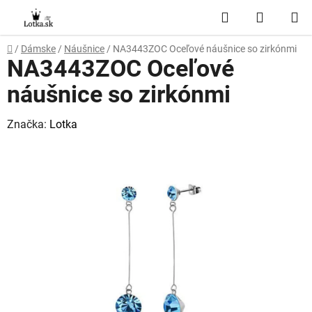
Prejsť
Hľadať
NÁKUP
na
obsah
KOŠÍK
Domov
/
Dámske
/
Náušnice
/
NA3443ZOC Oceľové náušnice so zirkónmi
NA3443ZOC Oceľové
náušnice so zirkónmi
Značka:
Lotka