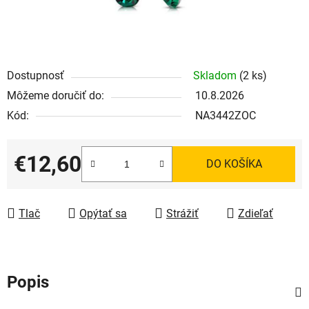
Dostupnosť
Skladom
(2 ks)
Môžeme doručiť do:
10.8.2026
Kód:
NA3442ZOC
€12,60
DO KOŠÍKA
Jednotková cena:
Tlač
Opýtať sa
Strážiť
Zdieľať
Popis