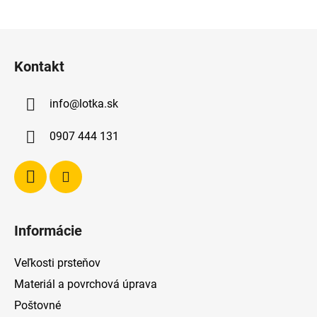
Z
á
Kontakt
p
ä
info
@
lotka.sk
t
i
0907 444 131
e
Informácie
Veľkosti prsteňov
Materiál a povrchová úprava
Poštovné