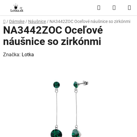
Prejsť
Hľadať
NÁKUP
na
obsah
KOŠÍK
Domov
/
Dámske
/
Náušnice
/
NA3442ZOC Oceľové náušnice so zirkónmi
NA3442ZOC Oceľové
náušnice so zirkónmi
Značka:
Lotka