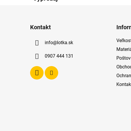
Z
á
Kontakt
Infor
p
ä
Veľkost
info
@
lotka.sk
t
Materi
i
0907 444 131
Poštov
e
Obcho
Ochran
Kontak