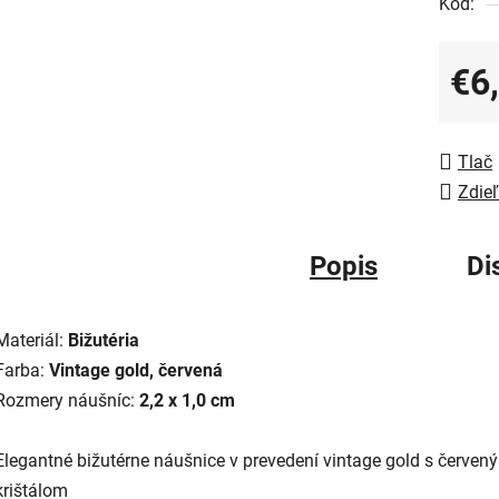
Kód:
€6
Jedno
Tlač
Zdieľ
Popis
Di
Materiál:
Bižutéria
Farba:
Vintage gold, červená
Rozmery náušníc:
2,2 x 1,0 cm
Elegantné bižutérne náušnice v prevedení vintage gold s červen
krištálom