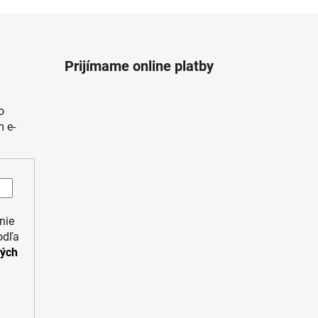
Prijímame online platby
o
 e-
nie
odľa
ných