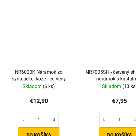
NR6020K Náramok zo
NR7005SH - červený s
syntetickej kože - červený
náramok s krištál
hematitom
Skladom
(6 ks)
Skladom
(13 ks
€12,90
€7,95
DO KOŠÍKA
DO KOŠÍKA