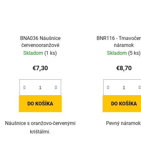
BNA036 Náušnice
BNR116 - Tmavočer
červenooranžové
náramok
Skladom
(1 ks)
Skladom
(5 ks)
€7,30
€8,70
DO KOŠÍKA
DO KOŠÍKA
Náušnice s oranžovo-červenými
Pevný náramok
krištálmi.