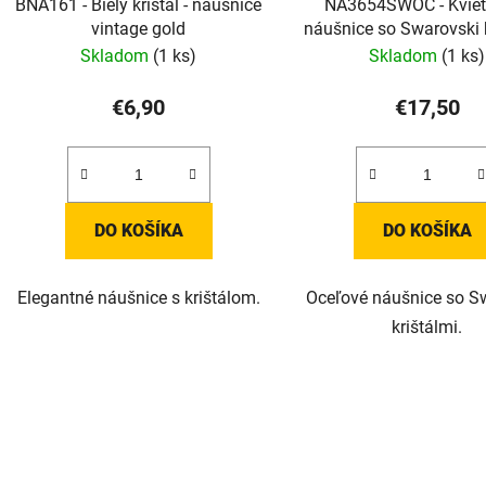
BNA161 - Biely krištál - náušnice
NA3654SWOC - Kviet
vintage gold
náušnice so Swarovski 
Skladom
(1 ks)
Skladom
(1 ks)
€6,90
€17,50
DO KOŠÍKA
DO KOŠÍKA
Elegantné náušnice s krištálom.
Oceľové náušnice so S
krištálmi.