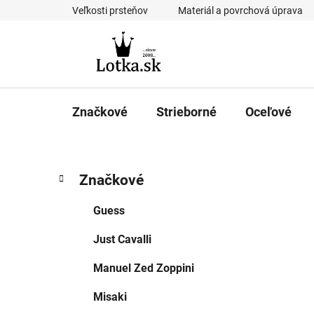
Prejsť
Veľkosti prsteňov
Materiál a povrchová úprava
na
obsah
Značkové
Strieborné
Oceľové
B
K
Preskočiť
Značkové
a
kategórie
o
t
č
Guess
e
n
g
Just Cavalli
ý
ó
p
r
Manuel Zed Zoppini
i
a
e
n
Misaki