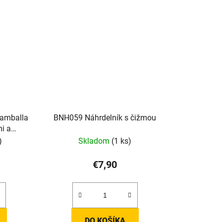
hamballa
BNH059 Náhrdelník s čižmou
mi a
)
Skladom
(1 ks)
€7,90
DO KOŠÍKA