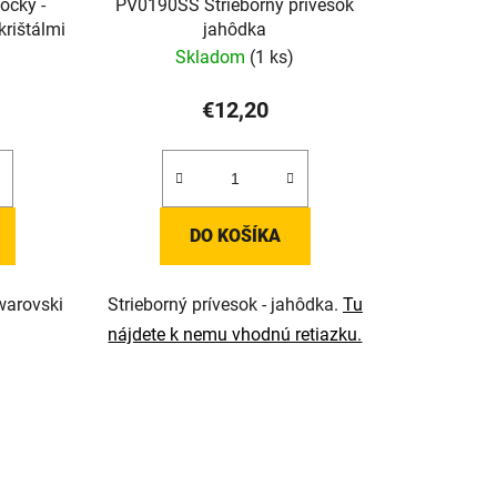
očky -
PV0190SS Strieborný prívesok
krištálmi
jahôdka
Skladom
(1 ks)
€12,20
DO KOŠÍKA
warovski
Strieborný prívesok - jahôdka.
Tu
nájdete k nemu vhodnú retiazku.