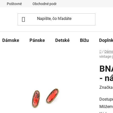
Poštovné
Obchodné podmienky
Ochrana osobných úd
Dámske
Pánske
Detské
Bižu
Dopln
Domov
/
Dáms
vintage 
BNA
- n
Značka
Dostup
Môžeme