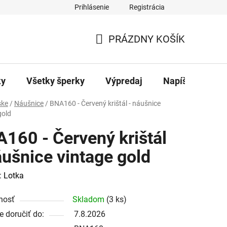
Prihlásenie
Registrácia
ajov
Kontakty
PRÁZDNY KOŠÍK
NÁKUPNÝ
KOŠÍK
ky
Všetky šperky
Výpredaj
Napíšte nám
ke
/
Náušnice
/
BNA160 - Červený krištál - náušnice
gold
160 - Červený krištál
áušnice vintage gold
:
Lotka
nosť
Skladom
(3 ks)
 doručiť do:
7.8.2026