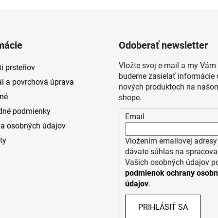
mácie
Odoberať newsletter
Vložte svoj e-mail a my Vám
i prsteňov
budeme zasielať informácie 
ál a povrchová úprava
nových produktoch na našom
né
shope.
dné podmienky
Email
a osobných údajov
ty
Vložením emailovej adresy
dávate súhlas na spracova
Vašich osobných údajov p
podmienok ochrany osob
údajov
.
PRIHLÁSIŤ SA