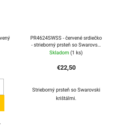
vený
PR4624SWSS - červené srdiečko
- strieborný prsteň so Swarovski
krištálmi
Skladom
(1 ks)
€22,50
Strieborný prsteň so Swarovski
krištálmi.
.