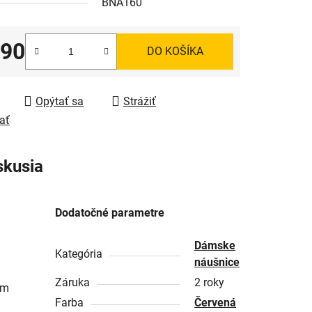
BNA160
,90
DO KOŠÍKA
tková cena:
Opýtať sa
Strážiť
ať
skusia
Dodatočné parametre
Dámske
Kategória
náušnice
Záruka
2 roky
ým
Farba
Červená