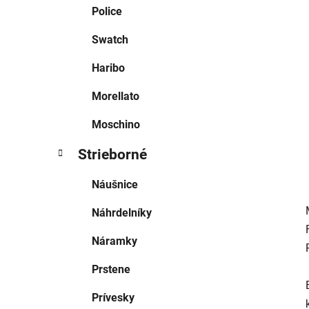
e
Police
l
Swatch
Haribo
Morellato
Moschino
Strieborné
Náušnice
Náhrdelníky
Náramky
Prstene
Prívesky