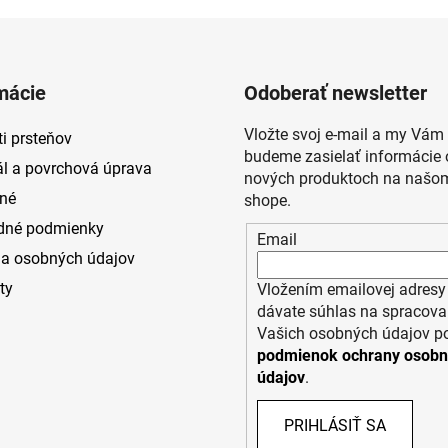
mácie
Odoberať newsletter
Vložte svoj e-mail a my Vám
i prsteňov
budeme zasielať informácie 
ál a povrchová úprava
nových produktoch na našom
né
shope.
dné podmienky
Email
a osobných údajov
ty
Vložením emailovej adresy
dávate súhlas na spracova
Vašich osobných údajov p
podmienok ochrany osob
údajov
.
PRIHLÁSIŤ SA