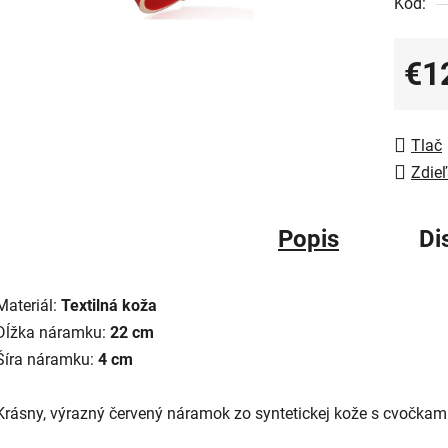
Kód:
€1
Jedno
Tlač
Zdieľ
Popis
Di
Materiál:
Textilná koža
Dĺžka náramku:
22 cm
Šíra náramku:
4 cm
Krásny, výrazný červený náramok zo syntetickej kože s cvočkami