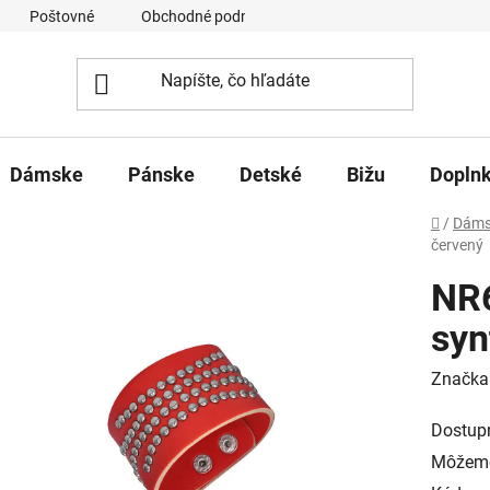
Poštovné
Obchodné podmienky
Ochrana osobných úd
Dámske
Pánske
Detské
Bižu
Dopln
Domov
/
Dáms
červený
NR
syn
Značka
Dostup
Môžeme