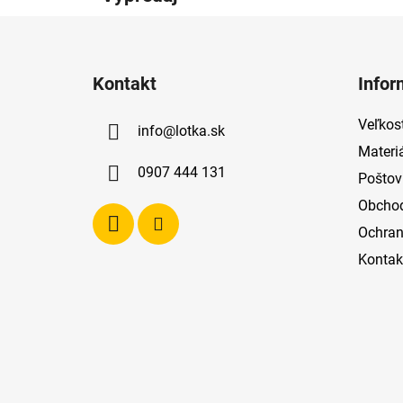
Z
á
Kontakt
Infor
p
ä
Veľkost
info
@
lotka.sk
t
Materi
i
0907 444 131
Poštov
e
Obcho
Ochran
Kontak