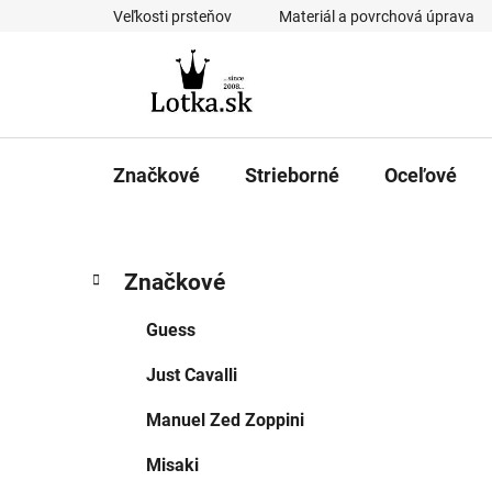
Prejsť
Veľkosti prsteňov
Materiál a povrchová úprava
na
obsah
Značkové
Strieborné
Oceľové
B
K
Preskočiť
Značkové
a
kategórie
o
t
č
Guess
e
n
g
Just Cavalli
ý
ó
p
r
Manuel Zed Zoppini
i
a
e
n
Misaki