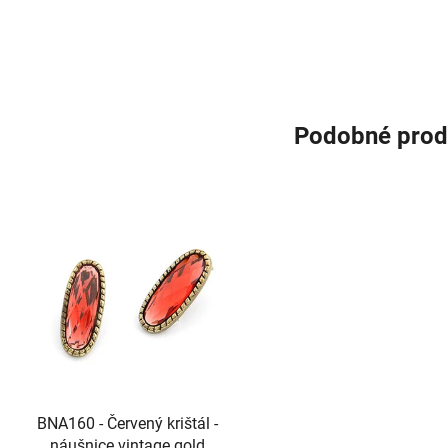
Podobné prod
BNA160 - Červený krištál -
náušnice vintage gold