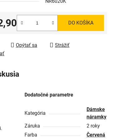
NR6020K
2,90
DO KOŠÍKA
tková cena:
Opýtať sa
Strážiť
ať
skusia
Dodatočné parametre
Dámske
Kategória
náramky
Záruka
2 roky
.
Farba
Červená