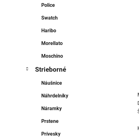
e
Police
l
Swatch
Haribo
Morellato
Moschino
Strieborné
Náušnice
Náhrdelníky
Náramky
Prstene
Prívesky