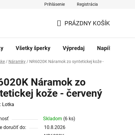
Prihlásenie
Registrácia
ajov
Kontakty
PRÁZDNY KOŠÍK
NÁKUPNÝ
KOŠÍK
ky
Všetky šperky
Výpredaj
Napíšte nám
ke
/
Náramky
/
NR6020K Náramok zo syntetickej kože -
6020K Náramok zo
tetickej kože - červený
:
Lotka
nosť
Skladom
(6 ks)
 doručiť do:
10.8.2026