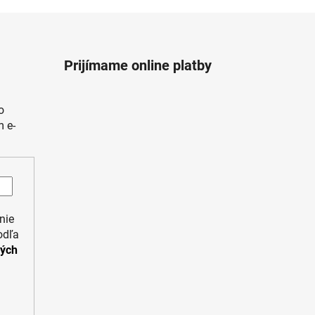
Prijímame online platby
o
 e-
nie
odľa
ných