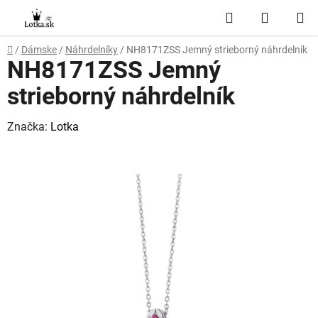
Prejsť
Hľadať
NÁKUP
na
obsah
KOŠÍK
Domov
/
Dámske
/
Náhrdelníky
/
NH8171ZSS Jemný strieborný náhrdelník
NH8171ZSS Jemný
strieborný náhrdelník
Značka:
Lotka