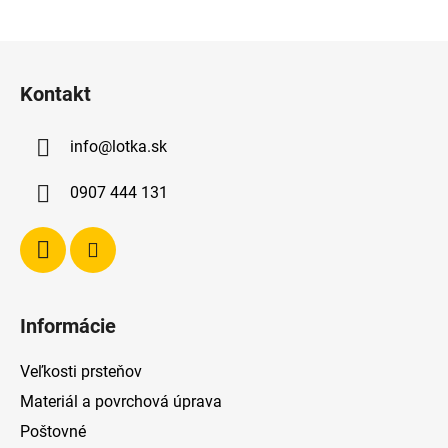
Z
á
Kontakt
p
ä
info
@
lotka.sk
t
i
0907 444 131
e
Informácie
Veľkosti prsteňov
Materiál a povrchová úprava
Poštovné