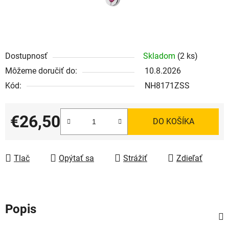
Dostupnosť
Skladom
(2 ks)
Môžeme doručiť do:
10.8.2026
Kód:
NH8171ZSS
€26,50
DO KOŠÍKA
Jednotková cena:
Tlač
Opýtať sa
Strážiť
Zdieľať
Popis