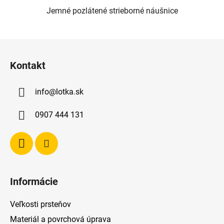
Jemné pozlátené strieborné náušnice
Z
á
Kontakt
p
ä
info
@
lotka.sk
t
i
0907 444 131
e
Informácie
Veľkosti prsteňov
Materiál a povrchová úprava