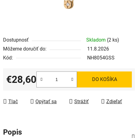
Dostupnosť
Skladom
(2 ks)
Môžeme doručiť do:
11.8.2026
Kód:
NH8054GSS
€28,60
DO KOŠÍKA
Jednotková cena:
Tlač
Opýtať sa
Strážiť
Zdieľať
Popis