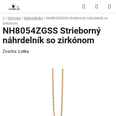
Prejsť
Hľadať
NÁKUP
na
obsah
KOŠÍK
Domov
/
Dámske
/
Náhrdelníky
/
NH8054ZGSS Strieborný náhrdelník so
zirkónom
NH8054ZGSS Strieborný
náhrdelník so zirkónom
Značka:
Lotka