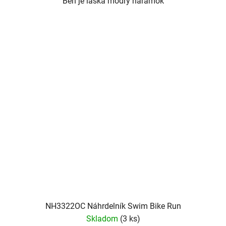
Beh je láska modrý náramok
NH3322OC Náhrdelník Swim Bike Run
Skladom
(3 ks)