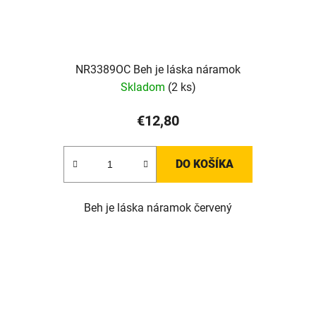
NR3389OC Beh je láska náramok
Skladom
(2 ks)
€12,80
DO KOŠÍKA
Beh je láska náramok červený