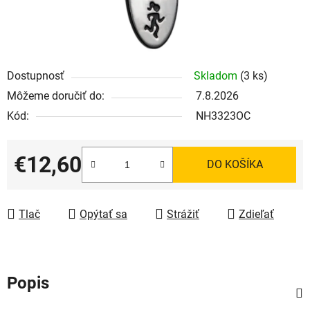
Dostupnosť
Skladom
(3 ks)
Môžeme doručiť do:
7.8.2026
Kód:
NH3323OC
€12,60
DO KOŠÍKA
Jednotková cena:
Tlač
Opýtať sa
Strážiť
Zdieľať
Popis