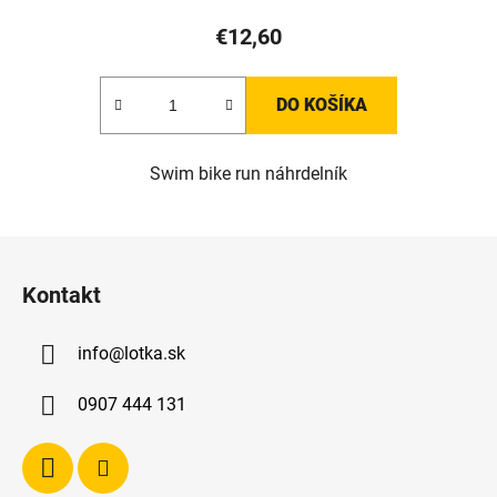
€12,60
DO KOŠÍKA
Swim bike run náhrdelník
Z
á
Kontakt
p
ä
info
@
lotka.sk
t
i
0907 444 131
e