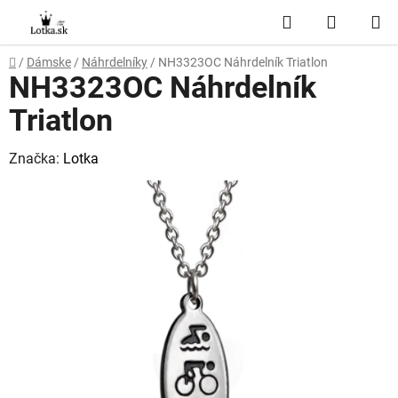
Prejsť
Hľadať
NÁKUP
na
obsah
KOŠÍK
Domov
/
Dámske
/
Náhrdelníky
/
NH3323OC Náhrdelník Triatlon
NH3323OC Náhrdelník
Triatlon
Značka:
Lotka