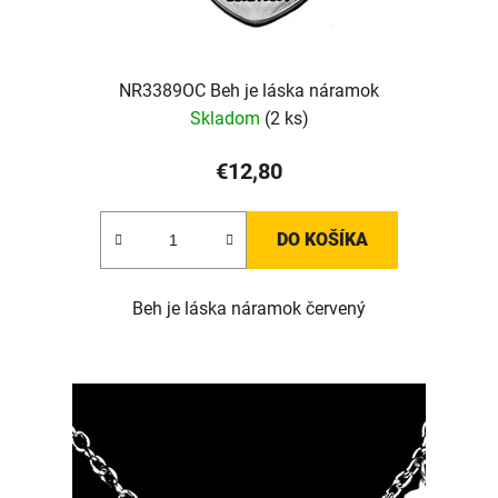
NR3389OC Beh je láska náramok
Skladom
(2 ks)
€12,80
DO KOŠÍKA
Beh je láska náramok červený