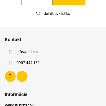
Náhrdelník cyklistika
Z
á
Kontakt
p
ä
info
@
lotka.sk
t
i
0907 444 131
e
Informácie
Veľkosti prsteňov