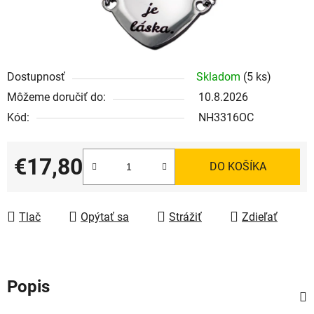
Dostupnosť
Skladom
(5 ks)
Môžeme doručiť do:
10.8.2026
Kód:
NH3316OC
€17,80
DO KOŠÍKA
Jednotková cena:
Tlač
Opýtať sa
Strážiť
Zdieľať
Popis