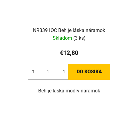
NR3391OC Beh je láska náramok
Skladom
(3 ks)
€12,80
DO KOŠÍKA
Beh je láska modrý náramok