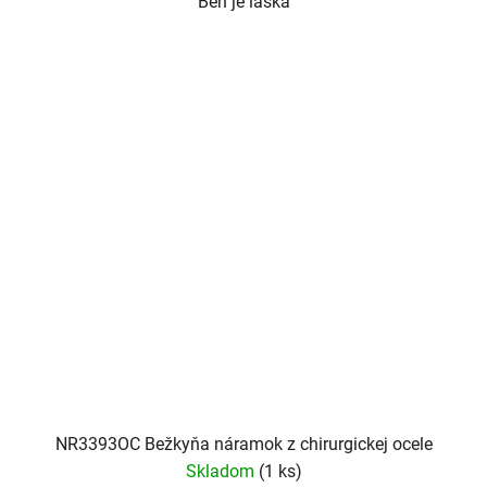
Beh je láska
NR3393OC Bežkyňa náramok z chirurgickej ocele
Skladom
(1 ks)