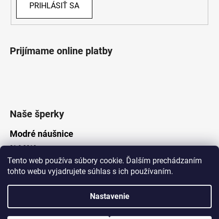
PRIHLÁSIŤ SA
Prijímame online platby
Naše šperky
Modré náušnice
21.8.2019
Tento web používa súbory cookie. Ďalším prechádzaním
tohto webu vyjadrujete súhlas s ich používaním.
Vytvoril Shoptet
Nastavenie
Copyright 2026
Lotka.sk
. Všetky práva vyhradené.
Upraviť nastavenie cookies
www.Lotka.sk - najkrajšie šperky za dobré ceny. Pri nákupe nad 50€