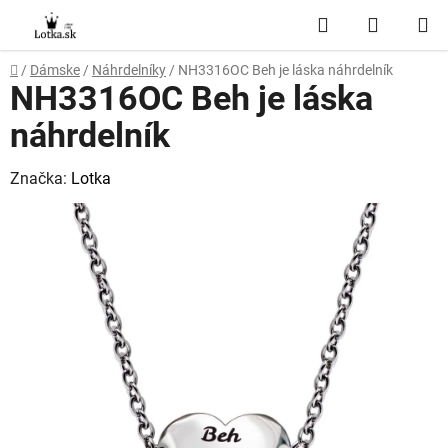
Prejsť
Hľadať
NÁKUP
na
obsah
KOŠÍK
Domov
/
Dámske
/
Náhrdelníky
/
NH3316OC Beh je láska náhrdelník
NH3316OC Beh je láska
náhrdelník
Značka:
Lotka