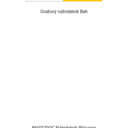
Oceľový náhrdelník Beh
NH3320OC Náhrdelník Plávanie