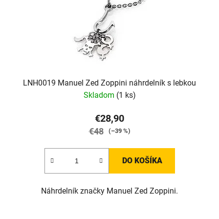
o
d
d
u
u
k
k
t
t
o
o
v
v
LNH0019 Manuel Zed Zoppini náhrdelník s lebkou
Skladom
(1 ks)
€28,90
€48
(–39 %)
DO KOŠÍKA
Náhrdelník značky Manuel Zed Zoppini.