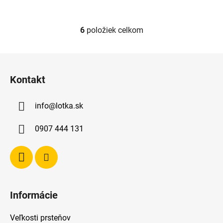
6
položiek celkom
O
v
l
Z
á
á
d
Kontakt
p
a
ä
c
info
@
lotka.sk
t
i
e
i
0907 444 131
p
e
r
v
k
y
v
Informácie
ý
p
Veľkosti prsteňov
i