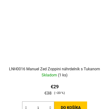
LNH0016 Manuel Zed Zoppini náhrdelník s Tukanom
Skladom
(1 ks)
€29
€38
(–23 %)
DO KOŠÍKA