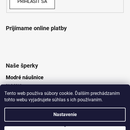
PRIHLÁSIŤ SA
Prijímame online platby
Naše šperky
Modré náušnice
21.8.2019
Tento web používa súbory cookie. Ďalším prechádzaním
tohto webu vyjadrujete súhlas s ich používaním.
Vytvoril Shoptet
Nastavenie
Copyright 2026
Lotka.sk
. Všetky práva vyhradené.
Upraviť nastavenie cookies
www.Lotka.sk - najkrajšie šperky za dobré ceny. Pri nákupe nad 50€