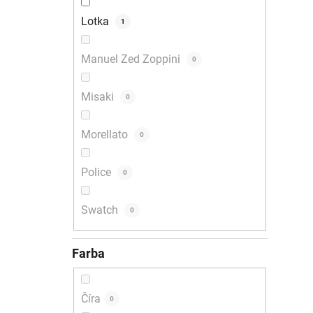
Lotka
1
Manuel Zed Zoppini
0
Misaki
0
Morellato
0
Police
0
Swatch
0
Farba
Číra
0