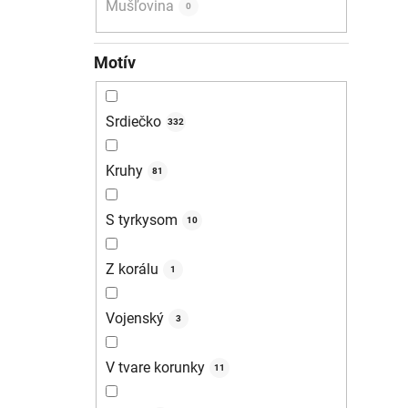
Mušľovina
0
Motív
Srdiečko
332
Kruhy
81
S tyrkysom
10
Z korálu
1
Vojenský
3
V tvare korunky
11