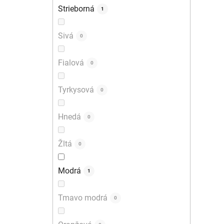
Strieborná
1
Sivá
0
Fialová
0
Tyrkysová
0
Hnedá
0
Žltá
0
Modrá
1
Tmavo modrá
0