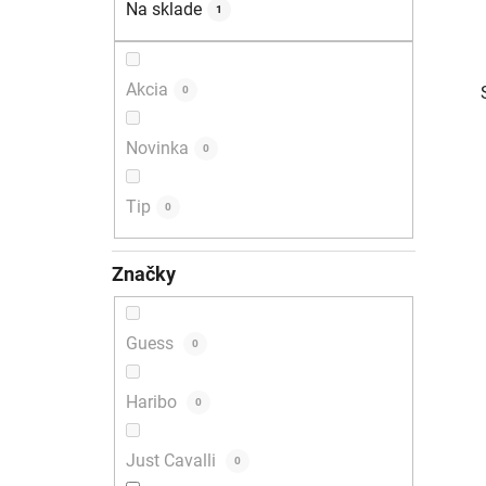
Na sklade
1
l
Akcia
0
Novinka
0
Tip
0
i
Značky
Guess
0
Haribo
0
Just Cavalli
0