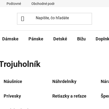
Poštovné
Obchodné podmienky
Ochrana osobných úd
Dámske
Pánske
Detské
Bižu
Dopln
Trojuholník
Náušnice
Náhrdelníky
Nár
Prívesky
Retiazky a reťaze
Špe