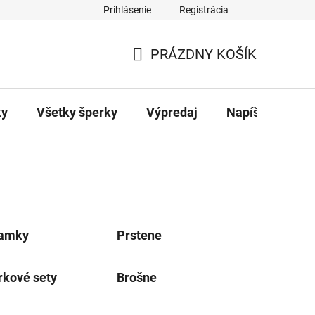
Prihlásenie
Registrácia
ajov
Kontakty
PRÁZDNY KOŠÍK
NÁKUPNÝ
KOŠÍK
ky
Všetky šperky
Výpredaj
Napíšte nám
amky
Prstene
rkové sety
Brošne