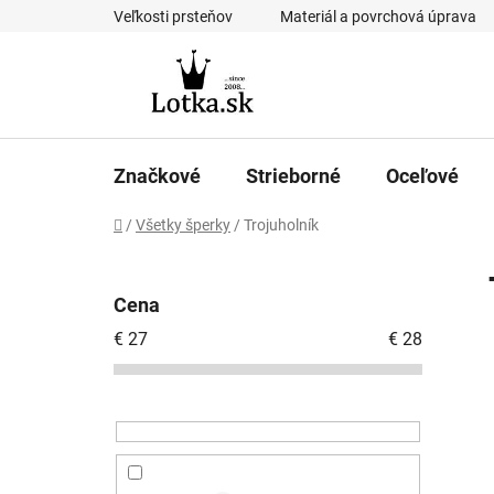
Prejsť
Veľkosti prsteňov
Materiál a povrchová úprava
na
obsah
Značkové
Strieborné
Oceľové
Domov
/
Všetky šperky
/
Trojuholník
B
o
Cena
č
€
27
€
28
n
ý
p
a
n
e