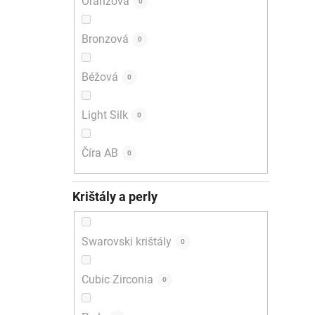
Oranžová
0
Bronzová
0
Béžová
0
Light Silk
0
Číra AB
0
Krištály a perly
Swarovski krištály
0
Cubic Zirconia
0