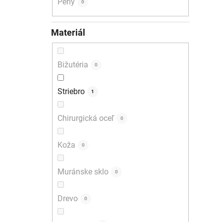
Perly
0
Materiál
Bižutéria
0
Striebro
1
Chirurgická oceľ
0
Koža
0
Muránske sklo
0
Drevo
0