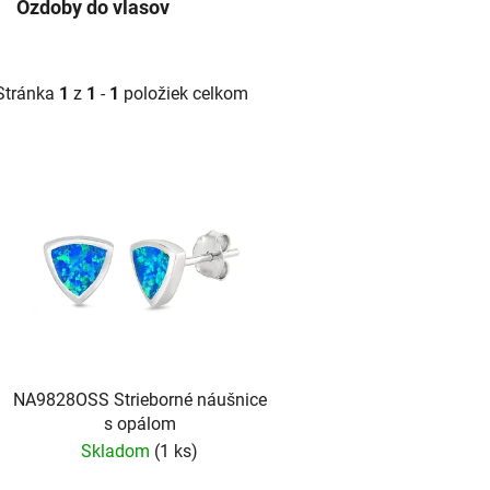
Ozdoby do vlasov
Stránka
1
z
1
-
1
položiek celkom
V
ý
p
s
p
r
o
d
NA9828OSS Strieborné náušnice
u
s opálom
k
Skladom
(1 ks)
t