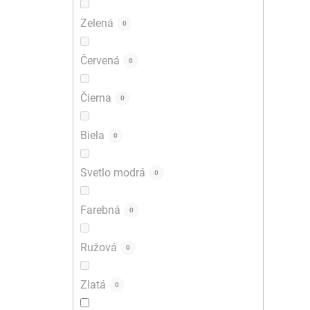
Zelená
0
Červená
0
Čierna
0
Biela
0
Svetlo modrá
0
Farebná
0
Ružová
0
Zlatá
0