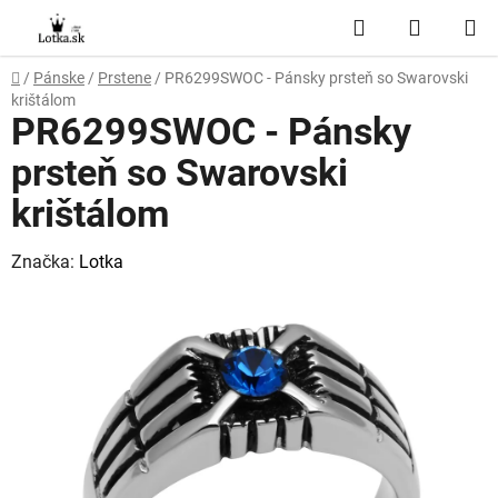
Prejsť
Hľadať
NÁKUP
na
obsah
KOŠÍK
Domov
/
Pánske
/
Prstene
/
PR6299SWOC - Pánsky prsteň so Swarovski
krištálom
PR6299SWOC - Pánsky
prsteň so Swarovski
krištálom
Značka:
Lotka