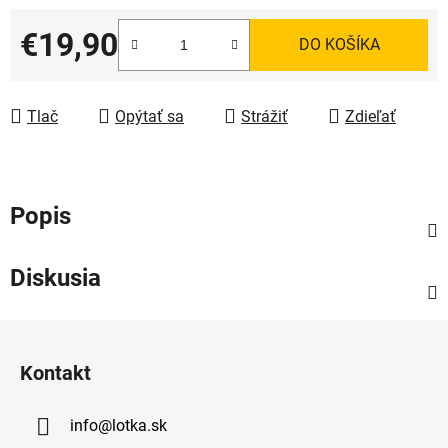
€19,90
DO KOŠÍKA
Jednotková cena:
Tlač
Opýtať sa
Strážiť
Zdieľať
Popis
Diskusia
Z
á
Kontakt
p
ä
info
@
lotka.sk
t