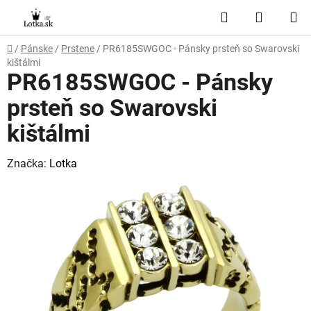
Prejsť
Hľadať
NÁKUP
na
obsah
KOŠÍK
Domov
/
Pánske
/
Prstene
/
PR6185SWGOC - Pánsky prsteň so Swarovski
kištálmi
PR6185SWGOC - Pánsky
prsteň so Swarovski
kištálmi
Značka:
Lotka