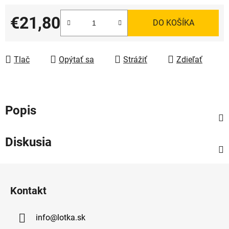
€21,80
DO KOŠÍKA
Jednotková cena:
Tlač
Opýtať sa
Strážiť
Zdieľať
Popis
Diskusia
Z
á
Kontakt
p
ä
info
@
lotka.sk
t