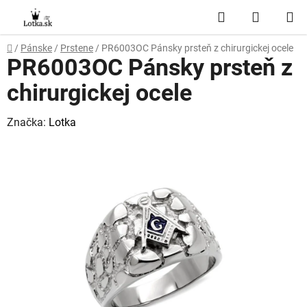
Prejsť
Hľadať
NÁKUP
na
obsah
KOŠÍK
Domov
/
Pánske
/
Prstene
/
PR6003OC Pánsky prsteň z chirurgickej ocele
PR6003OC Pánsky prsteň z
chirurgickej ocele
Značka:
Lotka