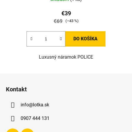
€39
€69
(–43 %)
DO KOŠÍKA
Luxusný náramok POLICE
Z
á
Kontakt
p
ä
info
@
lotka.sk
t
i
0907 444 131
e