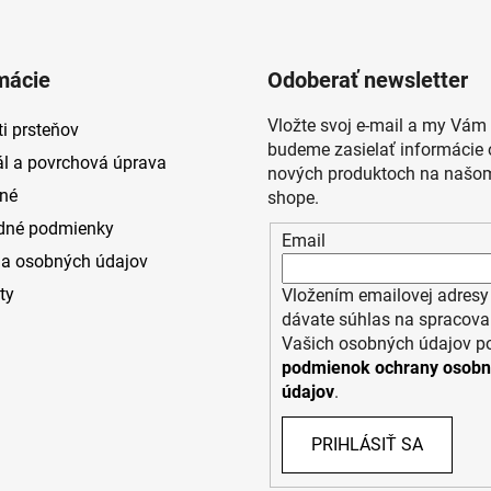
mácie
Odoberať newsletter
Vložte svoj e-mail a my Vám
i prsteňov
budeme zasielať informácie 
ál a povrchová úprava
nových produktoch na našom
né
shope.
dné podmienky
Email
a osobných údajov
ty
Vložením emailovej adresy
dávate súhlas na spracova
Vašich osobných údajov p
podmienok ochrany osob
údajov
.
PRIHLÁSIŤ SA