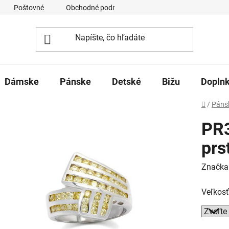
Poštovné
Obchodné podmienky
Ochrana osobných úd
Dámske
Pánske
Detské
Bižu
Dopln
Domov
/
Páns
PR
prs
Značka
Veľkosť