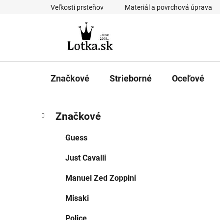
Prejsť
Veľkosti prsteňov
Materiál a povrchová úprava
na
obsah
Značkové
Strieborné
Oceľové
B
K
Preskočiť
Značkové
a
kategórie
o
t
č
Guess
e
n
g
Just Cavalli
ý
ó
p
r
Manuel Zed Zoppini
i
a
e
n
Misaki
e
Police