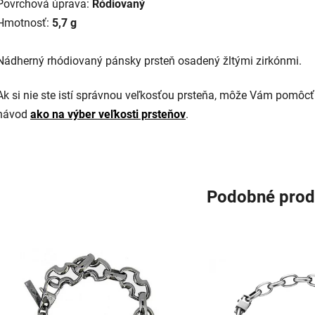
Povrchová úprava:
Ródiovaný
Hmotnosť:
5,7 g
Nádherný rhódiovaný pánsky prsteň osadený žltými zirkónmi.
Ak si nie ste istí správnou veľkosťou prsteňa, môže Vám pomôcť
návod
ako na výber veľkosti prsteňov
.
Podobné prod