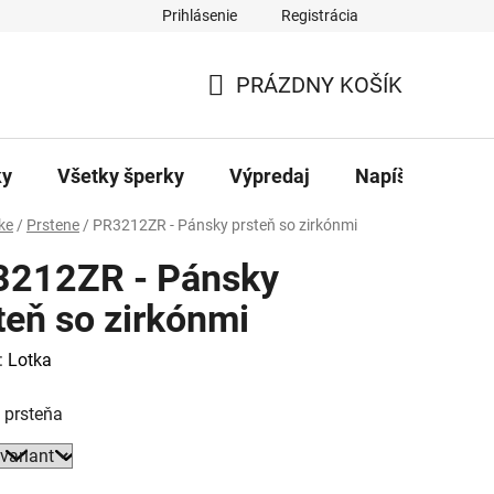
Prihlásenie
Registrácia
ajov
Kontakty
PRÁZDNY KOŠÍK
NÁKUPNÝ
KOŠÍK
ky
Všetky šperky
Výpredaj
Napíšte nám
ke
/
Prstene
/
PR3212ZR - Pánsky prsteň so zirkónmi
3212ZR - Pánsky
teň so zirkónmi
:
Lotka
 prsteňa