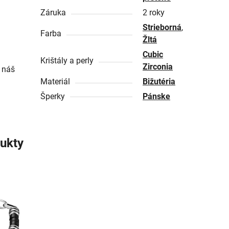
Záruka
2 roky
Strieborná
,
Farba
Žltá
Cubic
Krištály a perly
Zirconia
 náš
Materiál
Bižutéria
Šperky
Pánske
ukty