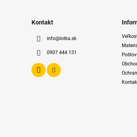
Z
á
Kontakt
Infor
p
ä
Veľkost
info
@
lotka.sk
t
Materi
i
0907 444 131
Poštov
e
Obcho
Ochran
Kontak