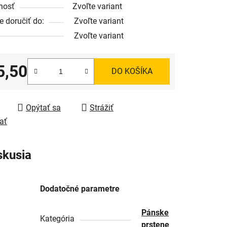
nosť
Zvoľte variant
 doručiť do:
Zvoľte variant
Zvoľte variant
5,50
DO KOŠÍKA
tková cena:
Opýtať sa
Strážiť
ať
skusia
Dodatočné parametre
Pánske
Kategória
prstene