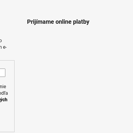
Prijímame online platby
o
 e-
nie
odľa
ných