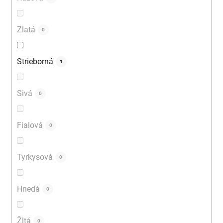
Zlatá
0
Strieborná
1
Sivá
0
Fialová
0
Tyrkysová
0
Hnedá
0
Žltá
0