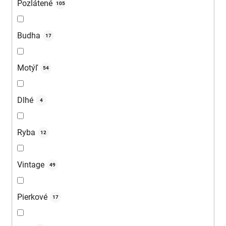
Pozlátené
105
Budha
17
Motýľ
54
Dlhé
4
Ryba
12
Vintage
49
Pierkové
17