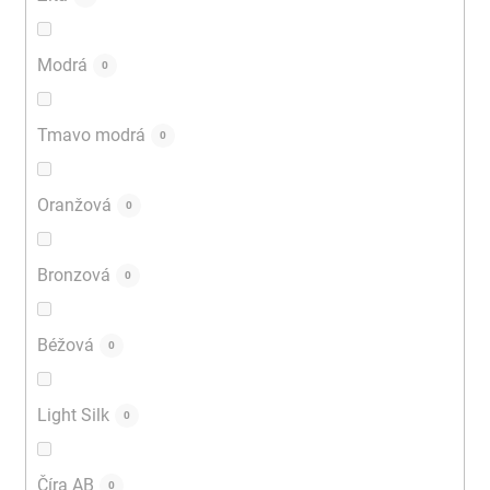
Modrá
0
Tmavo modrá
0
Oranžová
0
Bronzová
0
Béžová
0
Light Silk
0
Číra AB
0