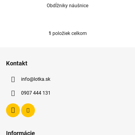
Obdĺžniky náušnice
1
položiek celkom
O
v
l
Z
á
á
d
Kontakt
p
a
ä
c
info
@
lotka.sk
t
i
e
i
0907 444 131
p
e
r
v
k
y
v
Informácie