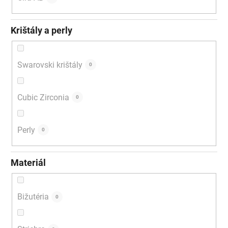
Krištály a perly
Swarovski krištály
0
Cubic Zirconia
0
Perly
0
Materiál
Bižutéria
0