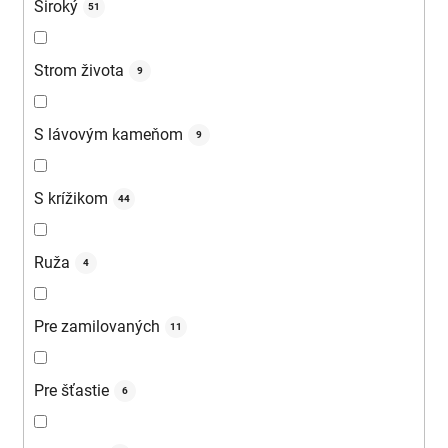
Široký
51
Strom života
9
S lávovým kameňom
9
S krížikom
44
Ruža
4
Pre zamilovaných
11
Pre šťastie
6