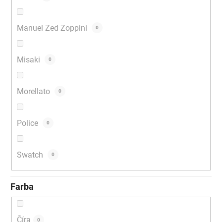
Manuel Zed Zoppini
0
Misaki
0
Morellato
0
Police
0
Swatch
0
Farba
Číra
0