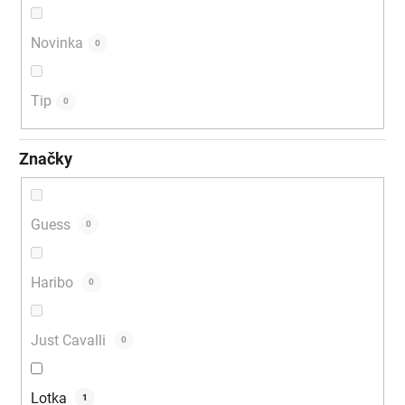
v
Novinka
0
Tip
0
Značky
Guess
0
Haribo
0
Just Cavalli
0
Lotka
1