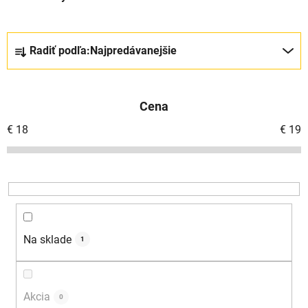
R
Radiť podľa:
Najpredávanejšie
a
d
e
Cena
n
i
€
18
€
19
e
p
r
o
d
u
Na sklade
1
k
t
o
Akcia
0