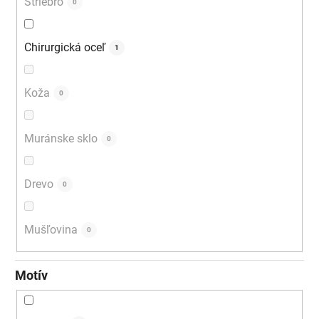
Striebro
0
Chirurgická oceľ
1
Koža
0
Muránske sklo
0
Drevo
0
Mušľovina
0
Motív