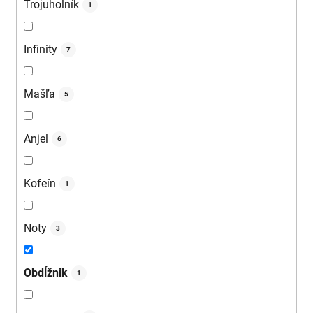
Trojuholník
1
Infinity
7
Mašľa
5
Anjel
6
Kofeín
1
Noty
3
Obdĺžnik
1