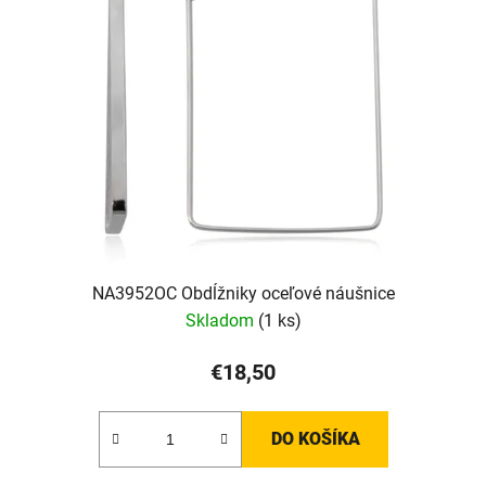
i
s
p
r
o
d
u
k
t
o
v
NA3952OC Obdĺžniky oceľové náušnice
Skladom
(1 ks)
€18,50
DO KOŠÍKA