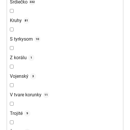
Srdiečko
332
Kruhy
81
S tyrkysom
10
Z korálu
1
Vojenský
3
V tvare korunky
11
Trojité
9