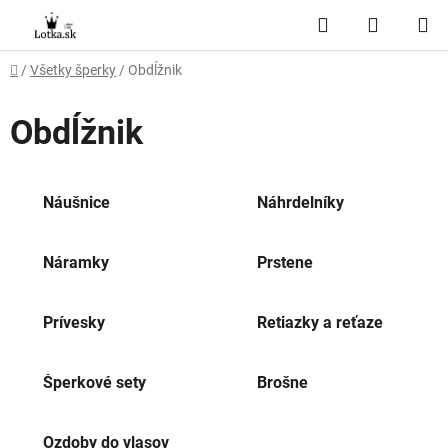
Prejsť
Hľadať
NÁKUP
na
obsah
KOŠÍK
Domov
/
Všetky šperky
/
Obdĺžnik
Obdĺžnik
Náušnice
Náhrdelníky
Náramky
Prstene
Prívesky
Retiazky a reťaze
Šperkové sety
Brošne
Ozdoby do vlasov