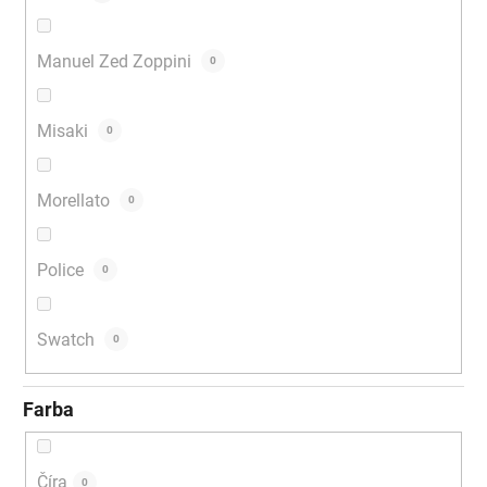
Manuel Zed Zoppini
0
Misaki
0
Morellato
0
Police
0
Swatch
0
Farba
Číra
0