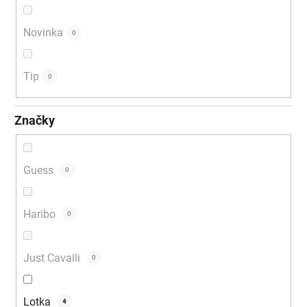
v
Novinka
0
Tip
0
Značky
Guess
0
Haribo
0
Just Cavalli
0
Lotka
4