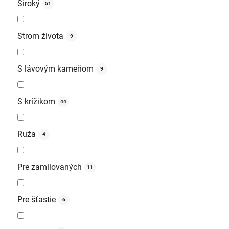
Široký
51
Strom života
9
S lávovým kameňom
9
S krížikom
44
Ruža
4
Pre zamilovaných
11
Pre šťastie
6