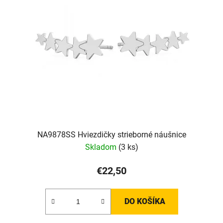
i
s
p
r
o
d
u
k
t
o
v
NA9878SS Hviezdičky strieborné náušnice
Skladom
(3 ks)
€22,50
DO KOŠÍKA