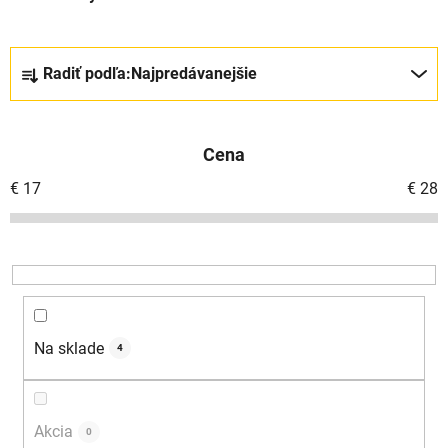
R
Radiť podľa:
Najpredávanejšie
a
d
e
Cena
n
i
€
17
€
28
e
p
r
o
d
u
Na sklade
4
k
t
o
Akcia
0