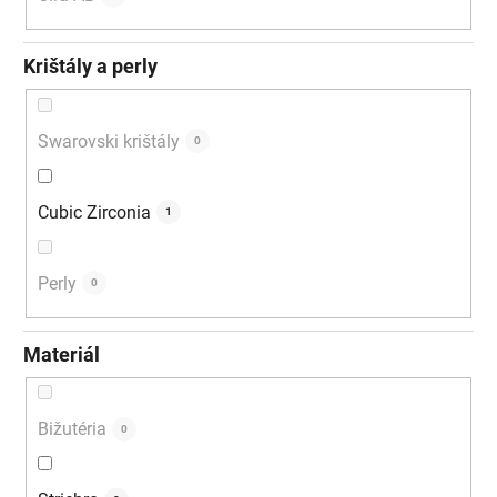
Krištály a perly
Swarovski krištály
0
Cubic Zirconia
1
Perly
0
Materiál
Bižutéria
0