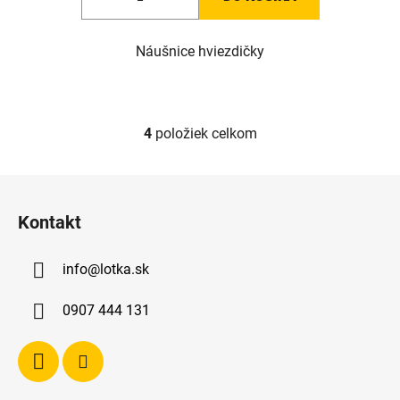
Náušnice hviezdičky
4
položiek celkom
O
v
l
Z
á
á
d
Kontakt
p
a
ä
c
info
@
lotka.sk
t
i
e
i
0907 444 131
p
e
r
v
k
y