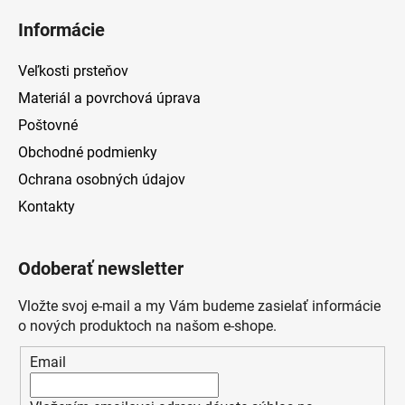
v
Informácie
ý
p
Veľkosti prsteňov
i
s
Materiál a povrchová úprava
u
Poštovné
Obchodné podmienky
Ochrana osobných údajov
Kontakty
Odoberať newsletter
Vložte svoj e-mail a my Vám budeme zasielať informácie
o nových produktoch na našom e-shope.
Email