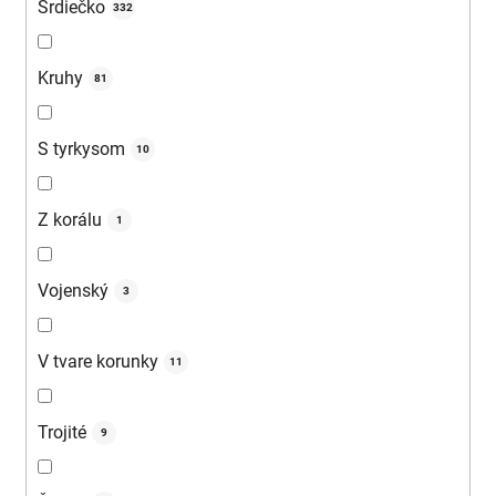
Srdiečko
332
Kruhy
81
S tyrkysom
10
Z korálu
1
Vojenský
3
V tvare korunky
11
Trojité
9