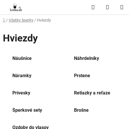
Prejsť
Hľadať
NÁKUP
na
obsah
KOŠÍK
Domov
/
Všetky šperky
/
Hviezdy
Hviezdy
Náušnice
Náhrdelníky
Náramky
Prstene
Prívesky
Retiazky a reťaze
Šperkové sety
Brošne
Ozdoby do vlasov