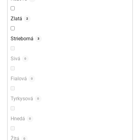
Zlatá
2
Strieborná
3
Sivá
0
Fialová
0
Tyrkysová
0
Hnedá
0
Žltá
0