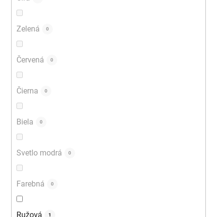
Zelená
0
Červená
0
Čierna
0
Biela
0
Svetlo modrá
0
Farebná
0
Ružová
1