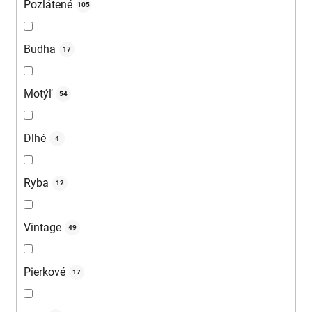
Pozlátené
105
Budha
17
Motýľ
54
Dlhé
4
Ryba
12
Vintage
49
Pierkové
17