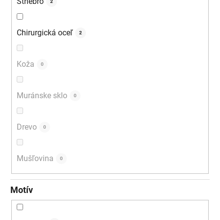
Striebro
2
Chirurgická oceľ
2
Koža
0
Muránske sklo
0
Drevo
0
Mušľovina
0
Motív