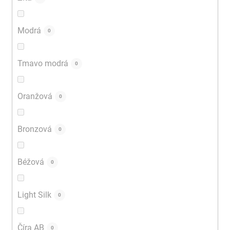
Modrá
0
Tmavo modrá
0
Oranžová
0
Bronzová
0
Béžová
0
Light Silk
0
Číra AB
0