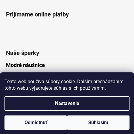
Prijímame online platby
Naše šperky
Modré náušnice
21.8.2019
Tento web používa súbory cookie. Ďalším prechádzaním
tohto webu vyjadrujete súhlas s ich používaním.
Vytvoril Shoptet
Nastavenie
Copyright 2026
Lotka.sk
. Všetky práva vyhradené.
Upraviť nastavenie cookies
www.Lotka.sk - najkrajšie šperky za dobré ceny. Pri nákupe nad 50€
poštovné zdarma. Nakupujte s dôverou - naša spoločnosť je s
Odmietnuť
Súhlasím
Vami už od roku 2008!