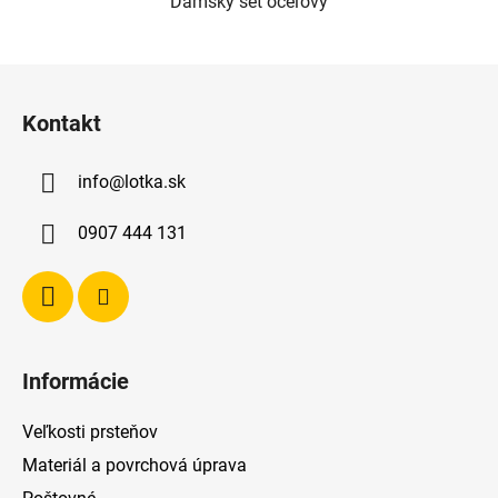
Dámsky set oceľový
Z
á
Kontakt
p
ä
info
@
lotka.sk
t
i
0907 444 131
e
Informácie
Veľkosti prsteňov
Materiál a povrchová úprava