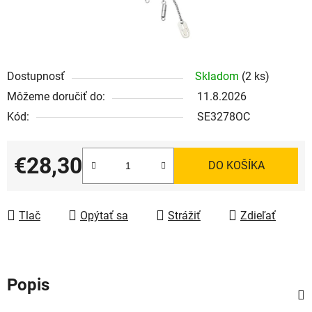
Dostupnosť
Skladom
(2 ks)
Môžeme doručiť do:
11.8.2026
Kód:
SE3278OC
€28,30
DO KOŠÍKA
Jednotková cena:
Tlač
Opýtať sa
Strážiť
Zdieľať
Popis