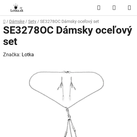
Prejsť
Hľadať
NÁKUP
na
obsah
KOŠÍK
Domov
/
Dámske
/
Sety
/
SE3278OC Dámsky oceľový set
SE3278OC Dámsky oceľový
set
Značka:
Lotka