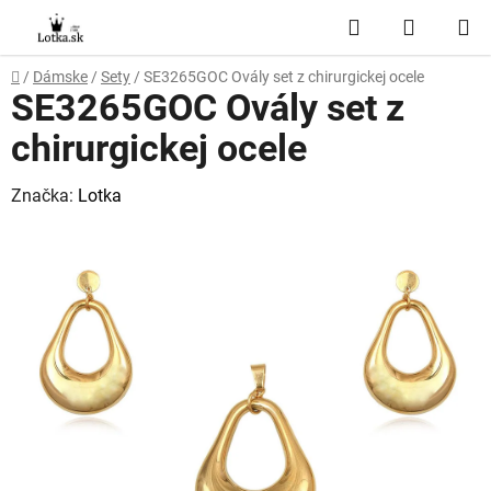
Prejsť
Hľadať
NÁKUP
na
obsah
KOŠÍK
Domov
/
Dámske
/
Sety
/
SE3265GOC Ovály set z chirurgickej ocele
SE3265GOC Ovály set z
chirurgickej ocele
Značka:
Lotka