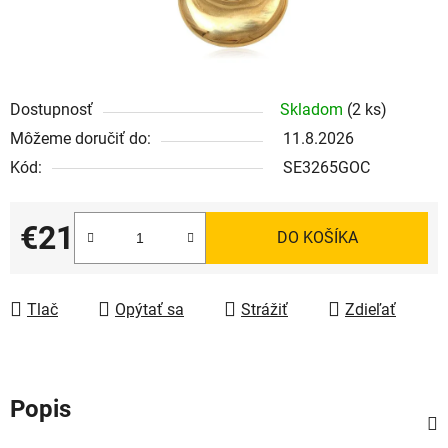
Dostupnosť
Skladom
(2 ks)
Môžeme doručiť do:
11.8.2026
Kód:
SE3265GOC
€21
DO KOŠÍKA
Jednotková cena:
Tlač
Opýtať sa
Strážiť
Zdieľať
Popis