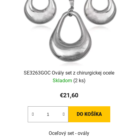
SE3263GOC Ovály set z chirurgickej ocele
Skladom
(2 ks)
€21,60
DO KOŠÍKA
Oceľový set - ovály