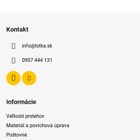
Z
á
Kontakt
p
ä
info
@
lotka.sk
t
i
0907 444 131
e
Informácie
Veľkosti prsteňov
Materiál a povrchová úprava
Poštovné