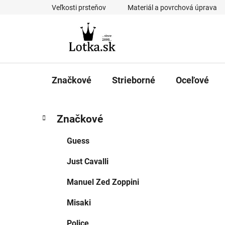
Prejsť
Veľkosti prsteňov
Materiál a povrchová úprava
na
obsah
Značkové
Strieborné
Oceľové
B
K
Preskočiť
Značkové
a
kategórie
o
t
č
Guess
e
n
g
Just Cavalli
ý
ó
p
r
Manuel Zed Zoppini
i
a
e
n
Misaki
e
Police