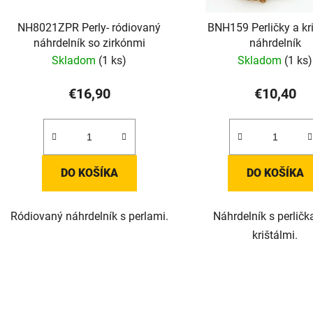
NH8021ZPR Perly- ródiovaný
BNH159 Perličky a kri
náhrdelník so zirkónmi
náhrdelník
Skladom
(1 ks)
Skladom
(1 ks)
€16,90
€10,40
DO KOŠÍKA
DO KOŠÍKA
Ródiovaný náhrdelník s perlami.
Náhrdelník s perličk
krištálmi.