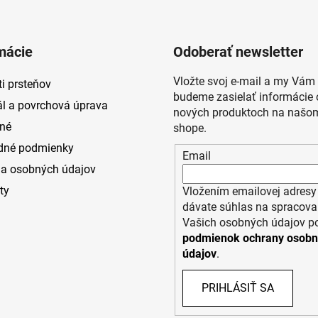
mácie
Odoberať newsletter
Vložte svoj e-mail a my Vám
i prsteňov
budeme zasielať informácie 
ál a povrchová úprava
nových produktoch na našom
né
shope.
dné podmienky
Email
a osobných údajov
ty
Vložením emailovej adresy
dávate súhlas na spracova
Vašich osobných údajov p
podmienok ochrany osob
údajov
.
PRIHLÁSIŤ SA