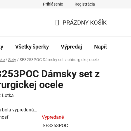
Prihlásenie
Registrácia
ajov
Kontakty
PRÁZDNY KOŠÍK
NÁKUPNÝ
KOŠÍK
ky
Všetky šperky
Výpredaj
Napíšte nám
ke
/
Sety
/
SE3253POC Dámsky set z chirurgickej ocele
253POC Dámsky set z
rurgickej ocele
:
Lotka
a bola vypredaná…
nosť
Vypredané
SE3253POC