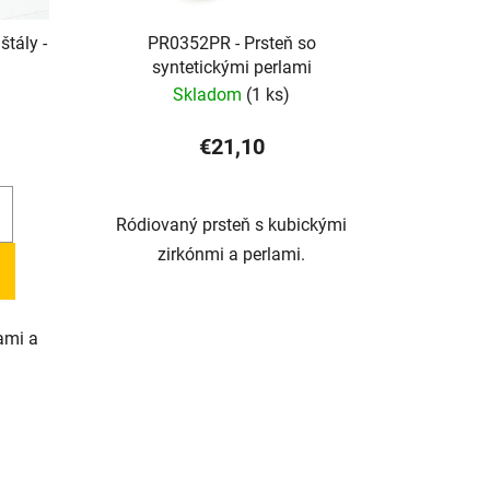
štály -
PR0352PR - Prsteň so
syntetickými perlami
Skladom
(1 ks)
€21,10
Ródiovaný prsteň s kubickými
zirkónmi a perlami.
ami a