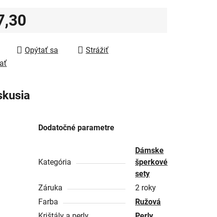
7,30
tková cena:
Opýtať sa
Strážiť
ať
skusia
Dodatočné parametre
Dámske
Kategória
šperkové
sety
Záruka
2 roky
Farba
Ružová
Krištály a perly
Perly