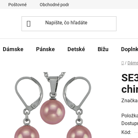
Poštovné
Obchodné podmienky
Ochrana osobných úd
Dámske
Pánske
Detské
Bižu
Dopln
Domov
/
Dáms
SE3
chi
Značka
Položk
Dostup
Kód: