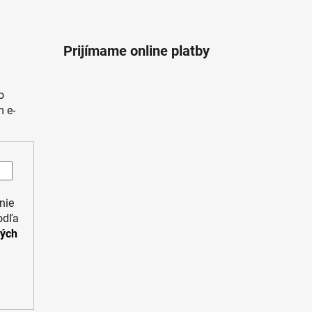
Prijímame online platby
o
 e-
nie
odľa
ných