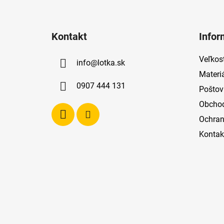
Z
á
Kontakt
Infor
p
ä
Veľkost
info
@
lotka.sk
t
Materi
i
0907 444 131
Poštov
e
Obcho
Ochran
Kontak