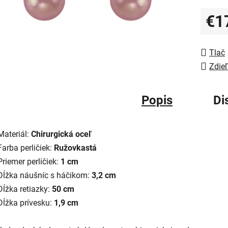
€1
Jedno
Tlač
Zdieľ
Popis
Di
Materiál:
Chirurgická oceľ
Farba perličiek:
Ružovkastá
Priemer perličiek:
1 cm
Dĺžka náušníc s háčikom:
3,2 cm
Dĺžka retiazky:
50 cm
Dĺžka prívesku:
1,9 cm