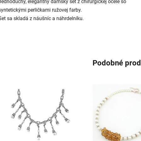
Jednoduchý, elegantný dámsky set z chirurgickej ocele so
syntetickými perličkami ružovej farby.
Set sa skladá z náušníc a náhrdelníku.
Podobné prod