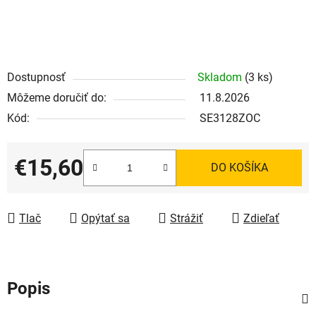
Dostupnosť
Skladom
(3 ks)
Môžeme doručiť do:
11.8.2026
Kód:
SE3128ZOC
€15,60
DO KOŠÍKA
Jednotková cena:
Tlač
Opýtať sa
Strážiť
Zdieľať
Popis