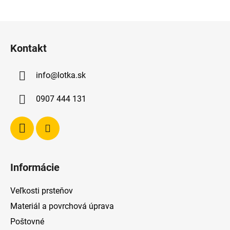
Z
á
Kontakt
p
ä
info
@
lotka.sk
t
i
0907 444 131
e
Informácie
Veľkosti prsteňov
Materiál a povrchová úprava
Poštovné