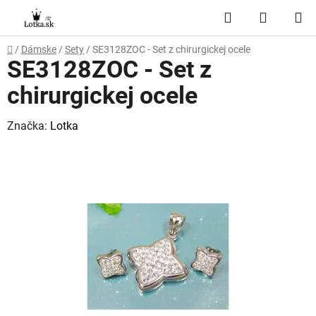
Prejsť
Hľadať
NÁKUP
na
obsah
KOŠÍK
Domov
/
Dámske
/
Sety
/
SE3128ZOC - Set z chirurgickej ocele
SE3128ZOC - Set z
chirurgickej ocele
Značka:
Lotka