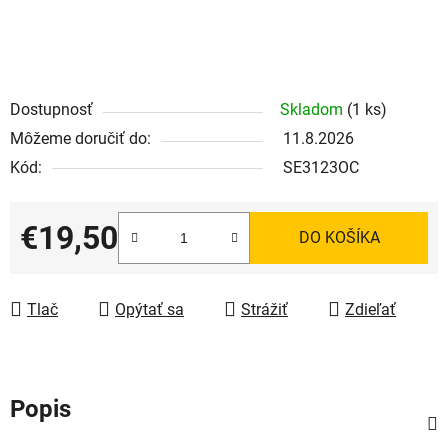
Dostupnosť
Skladom
(1 ks)
Môžeme doručiť do:
11.8.2026
Kód:
SE3123OC
€19,50
DO KOŠÍKA
Jednotková cena:
Tlač
Opýtať sa
Strážiť
Zdieľať
Popis