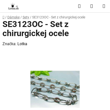
Prejsť
Hľadať
NÁKUP
na
obsah
KOŠÍK
Domov
/
Dámske
/
Sety
/
SE3123OC - Set z chirurgickej ocele
SE3123OC - Set z
chirurgickej ocele
Značka:
Lotka