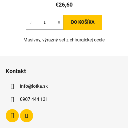
€26,60
DO KOŠÍKA
Masívny, výrazný set z chirurgickej ocele
Z
á
Kontakt
p
ä
info
@
lotka.sk
t
i
0907 444 131
e