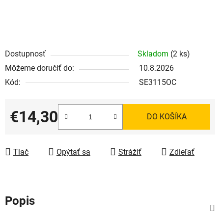
Dostupnosť
Skladom
(2 ks)
Môžeme doručiť do:
10.8.2026
Kód:
SE3115OC
€14,30
DO KOŠÍKA
Jednotková cena:
Tlač
Opýtať sa
Strážiť
Zdieľať
Popis