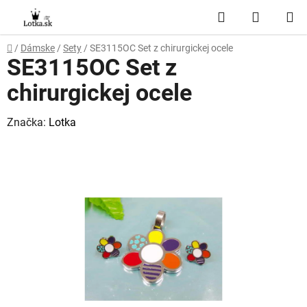
Prejsť
Hľadať
NÁKUP
na
obsah
KOŠÍK
Domov
/
Dámske
/
Sety
/
SE3115OC Set z chirurgickej ocele
SE3115OC Set z
chirurgickej ocele
Značka:
Lotka