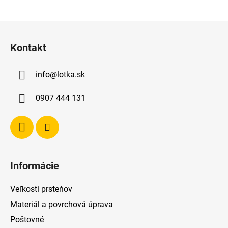
Z
á
Kontakt
p
ä
info
@
lotka.sk
t
i
0907 444 131
e
Informácie
Veľkosti prsteňov
Materiál a povrchová úprava
Poštovné