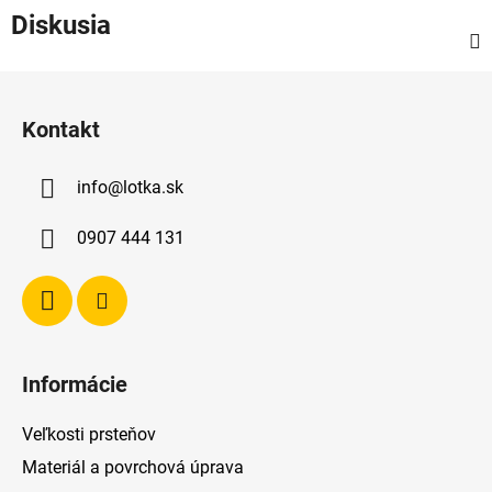
Diskusia
Z
á
Kontakt
p
ä
info
@
lotka.sk
t
i
0907 444 131
e
Informácie
Veľkosti prsteňov
Materiál a povrchová úprava