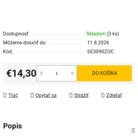
Dostupnosť
Skladom
(3 ks)
Môžeme doručiť do:
11.8.2026
Kód:
SE3090ZOC
€14,30
DO KOŠÍKA
Jednotková cena:
Tlač
Opýtať sa
Strážiť
Zdieľať
Popis