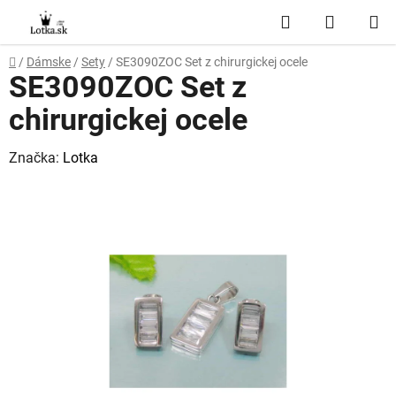
Prejsť
Hľadať
NÁKUP
na
obsah
KOŠÍK
Domov
/
Dámske
/
Sety
/
SE3090ZOC Set z chirurgickej ocele
SE3090ZOC Set z
chirurgickej ocele
Značka:
Lotka