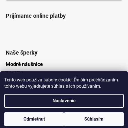
Prijímame online platby
Naše šperky
Modré náušnice
21.8.2019
Tento web používa súbory cookie. Ďalším prechádzaním
tohto webu vyjadrujete súhlas s ich používaním.
Vytvoril Shoptet
Nastavenie
Copyright 2026
Lotka.sk
. Všetky práva vyhradené.
Upraviť nastavenie cookies
www.Lotka.sk - najkrajšie šperky za dobré ceny. Pri nákupe nad 50€
poštovné zdarma. Nakupujte s dôverou - naša spoločnosť je s
Odmietnuť
Súhlasím
Vami už od roku 2008!