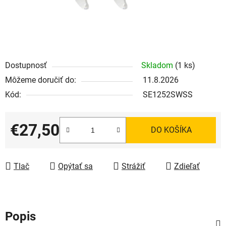
Dostupnosť
Skladom
(1 ks)
Môžeme doručiť do:
11.8.2026
Kód:
SE1252SWSS
€27,50
DO KOŠÍKA
Jednotková cena:
Tlač
Opýtať sa
Strážiť
Zdieľať
Popis