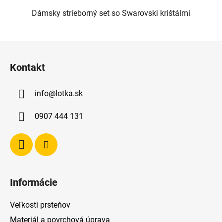
Dámsky strieborný set so Swarovski krištálmi
Z
á
Kontakt
p
ä
info
@
lotka.sk
t
i
0907 444 131
e
Informácie
Veľkosti prsteňov
Materiál a povrchová úprava