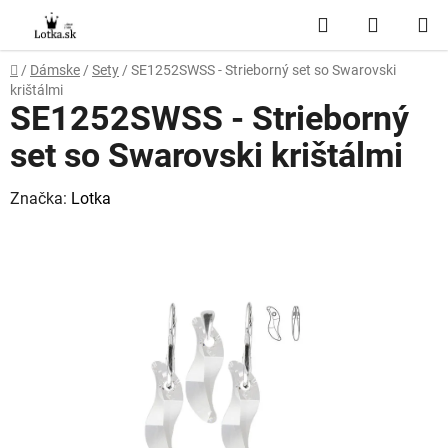
Prejsť
Hľadať
NÁKUP
na
obsah
KOŠÍK
Domov
/
Dámske
/
Sety
/
SE1252SWSS - Strieborný set so Swarovski
krištálmi
SE1252SWSS - Strieborný
set so Swarovski krištálmi
Značka:
Lotka