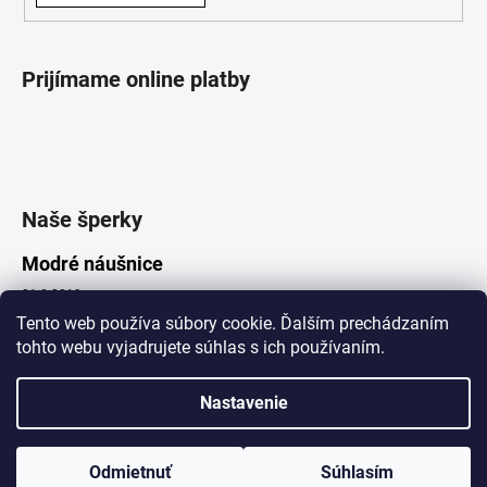
Prijímame online platby
Naše šperky
Modré náušnice
21.8.2019
Tento web používa súbory cookie. Ďalším prechádzaním
tohto webu vyjadrujete súhlas s ich používaním.
Vytvoril Shoptet
Nastavenie
Copyright 2026
Lotka.sk
. Všetky práva vyhradené.
Upraviť nastavenie cookies
www.Lotka.sk - najkrajšie šperky za dobré ceny. Pri nákupe nad 50€
poštovné zdarma. Nakupujte s dôverou - naša spoločnosť je s
Odmietnuť
Súhlasím