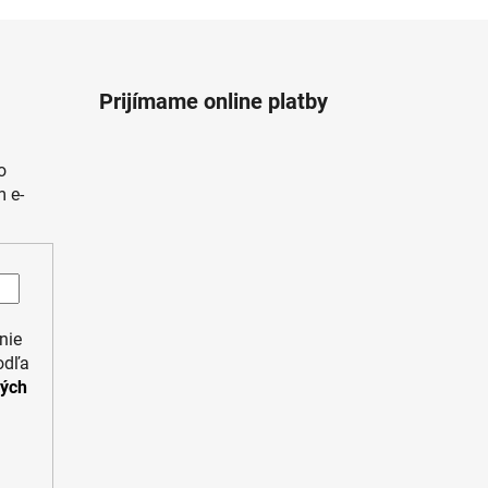
Prijímame online platby
o
 e-
nie
odľa
ných