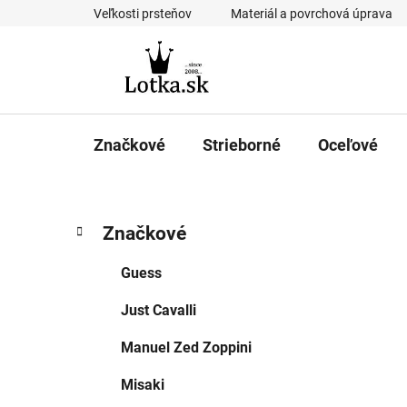
Prejsť
Veľkosti prsteňov
Materiál a povrchová úprava
na
obsah
Značkové
Strieborné
Oceľové
B
K
Preskočiť
Značkové
a
kategórie
o
t
č
Guess
e
n
g
Just Cavalli
ý
ó
p
r
Manuel Zed Zoppini
i
a
e
n
Misaki