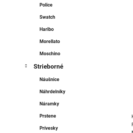
e
Police
l
Swatch
Haribo
Morellato
Moschino
Strieborné
Náušnice
Náhrdelníky
Náramky
Prstene
Prívesky