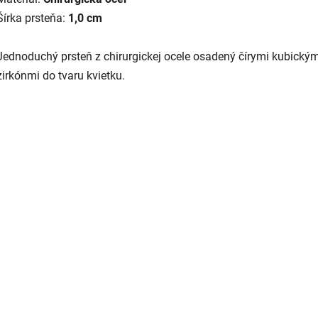
Šírka prsteňa:
1,0 cm
Jednoduchý prsteň z chirurgickej ocele osadený čírymi kubickým
zirkónmi do tvaru kvietku.