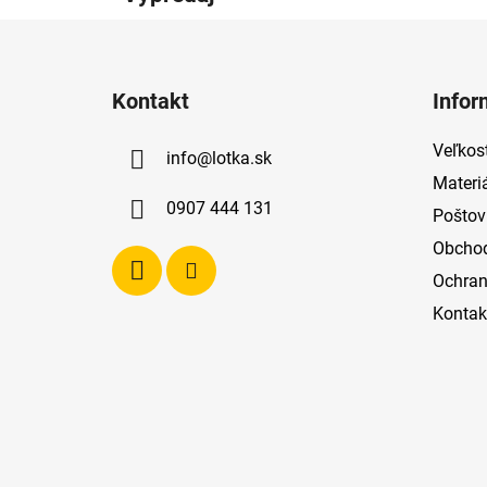
Z
á
Kontakt
Infor
p
ä
Veľkost
info
@
lotka.sk
t
Materi
i
0907 444 131
Poštov
e
Obcho
Ochran
Kontak