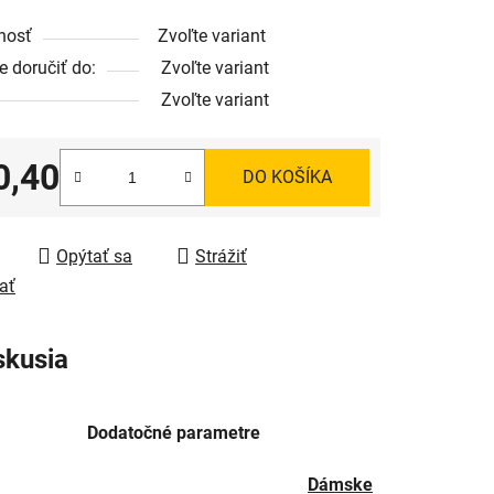
nosť
Zvoľte variant
 doručiť do:
Zvoľte variant
Zvoľte variant
0,40
DO KOŠÍKA
tková cena:
Opýtať sa
Strážiť
ať
skusia
Dodatočné parametre
Dámske