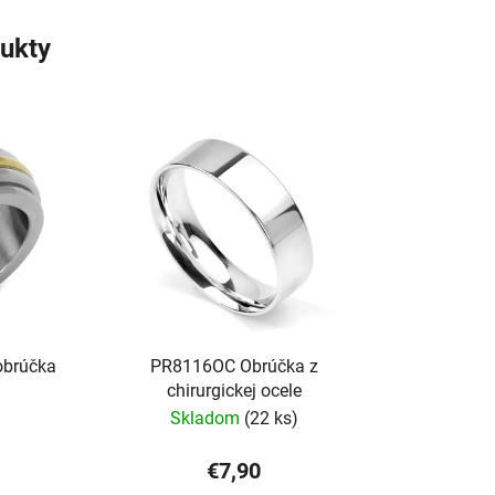
ukty
obrúčka
PR8116OC Obrúčka z
chirurgickej ocele
Skladom
(22 ks)
€7,90