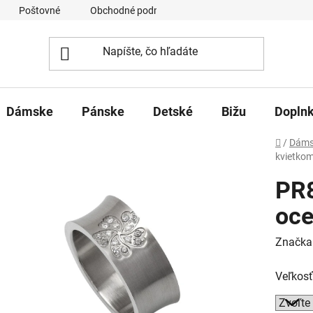
Poštovné
Obchodné podmienky
Ochrana osobných úd
Dámske
Pánske
Detské
Bižu
Dopln
Domov
/
Dáms
kvietko
PR
oce
Značka
Veľkosť