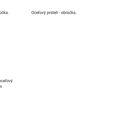
účka.
Oceľový prsteň - obrúčka.
ceľový
om