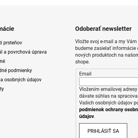
mácie
Odoberať newsletter
Vložte svoj e-mail a my Vám
i prsteňov
budeme zasielať informácie 
ál a povrchová úprava
nových produktoch na našom
né
shope.
dné podmienky
Email
a osobných údajov
ty
Vložením emailovej adresy
dávate súhlas na spracova
Vašich osobných údajov p
podmienok ochrany osob
údajov
.
PRIHLÁSIŤ SA