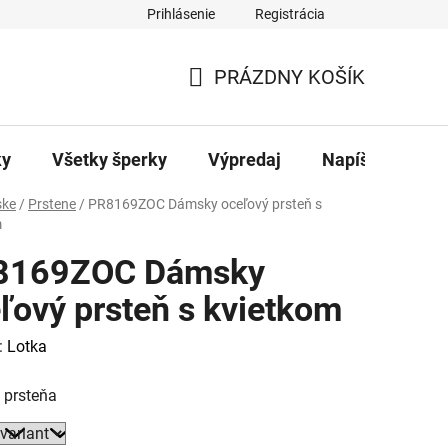
Prihlásenie
Registrácia
ajov
Kontakty
PRÁZDNY KOŠÍK
NÁKUPNÝ
KOŠÍK
ky
Všetky šperky
Výpredaj
Napíšte nám
ke
/
Prstene
/
PR8169ZOC Dámsky oceľový prsteň s
m
8169ZOC Dámsky
ľový prsteň s kvietkom
:
Lotka
 prsteňa