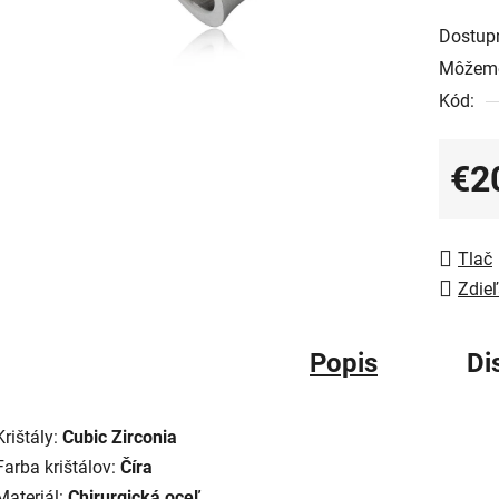
Dostup
Môžeme
Kód:
€2
Jedno
Tlač
Zdieľ
Popis
Di
Krištály:
Cubic Zirconia
Farba krištálov:
Číra
Materiál:
Chirurgická oceľ