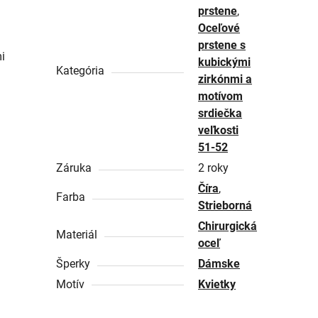
prstene
,
Oceľové
prstene s
i
kubickými
Kategória
zirkónmi a
motívom
srdiečka
veľkosti
51-52
Záruka
2 roky
Číra
,
Farba
Strieborná
Chirurgická
Materiál
oceľ
Šperky
Dámske
Motív
Kvietky