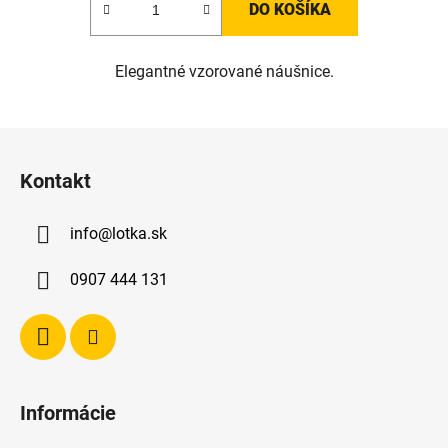
DO KOŠÍKA
Elegantné vzorované náušnice.
Z
á
Kontakt
p
ä
info
@
lotka.sk
t
i
0907 444 131
e
Informácie