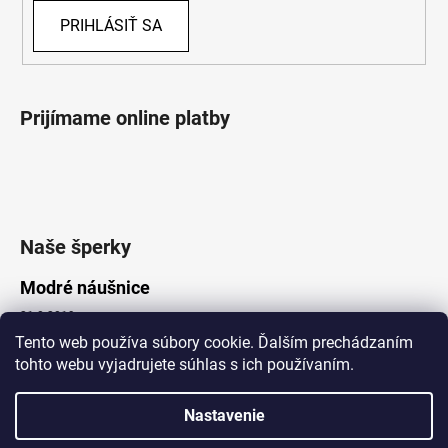
PRIHLÁSIŤ SA
Prijímame online platby
Naše šperky
Modré náušnice
21.8.2019
Tento web používa súbory cookie. Ďalším prechádzaním
tohto webu vyjadrujete súhlas s ich používaním.
Vytvoril Shoptet
Nastavenie
Copyright 2026
Lotka.sk
. Všetky práva vyhradené.
Upraviť nastavenie cookies