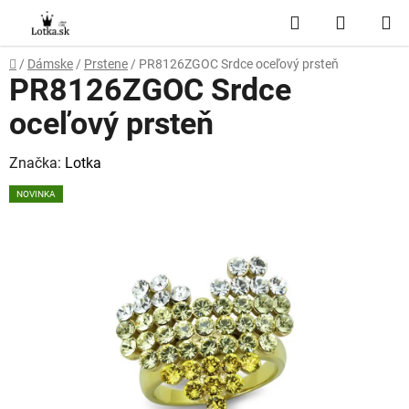
Prejsť
Hľadať
NÁKUP
na
obsah
KOŠÍK
Domov
/
Dámske
/
Prstene
/
PR8126ZGOC Srdce oceľový prsteň
PR8126ZGOC Srdce
oceľový prsteň
Značka:
Lotka
NOVINKA