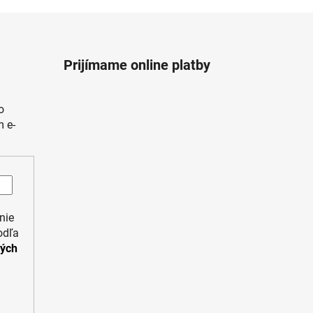
Prijímame online platby
o
 e-
nie
odľa
ných