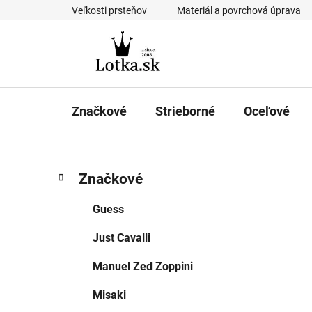
Prejsť
Veľkosti prsteňov
Materiál a povrchová úprava
na
obsah
Značkové
Strieborné
Oceľové
B
K
Preskočiť
Značkové
a
kategórie
o
t
č
Guess
e
n
g
Just Cavalli
ý
ó
p
r
Manuel Zed Zoppini
i
a
e
n
Misaki