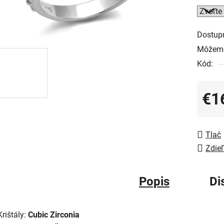
Dostup
Môžeme
Kód:
€1
Jedno
Tlač
Zdieľ
Popis
Di
Krištály:
Cubic Zirconia