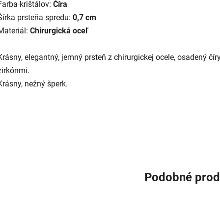
Farba krištálov:
Číra
Šírka prsteňa spredu:
0,7 cm
Materiál:
Chirurgická oceľ
Krásny, elegantný, jemný prsteň z chirurgickej ocele, osadený čír
zirkónmi.
Krásny, nežný šperk.
Podobné prod