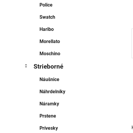
e
Police
l
Swatch
Haribo
Morellato
Moschino
Strieborné
Náušnice
Náhrdelníky
Náramky
Prstene
Prívesky