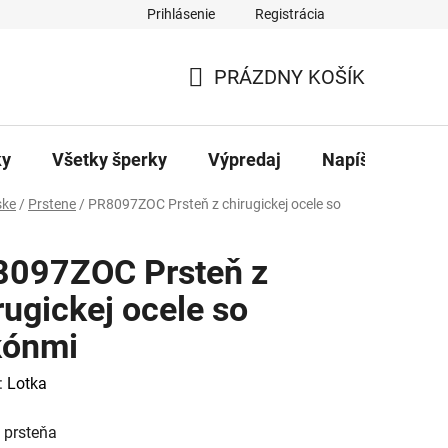
Prihlásenie
Registrácia
ajov
Kontakty
PRÁZDNY KOŠÍK
NÁKUPNÝ
KOŠÍK
ky
Všetky šperky
Výpredaj
Napíšte nám
ke
/
Prstene
/
PR8097ZOC Prsteň z chirugickej ocele so
097ZOC Prsteň z
rugickej ocele so
kónmi
:
Lotka
 prsteňa