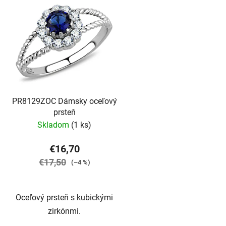
PR8129ZOC Dámsky oceľový
prsteň
Skladom
(1 ks)
€16,70
€17,50
(–4 %)
Oceľový prsteň s kubickými
zirkónmi.