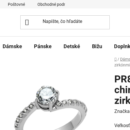
Poštovné
Obchodné podmienky
Ochrana osobných úd
Dámske
Pánske
Detské
Bižu
Dopln
Domov
/
Dáms
zirkónmi
PR8
chi
zir
Značka
Veľkosť