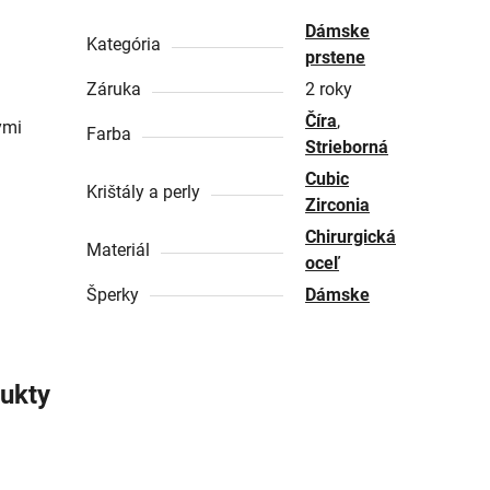
Dámske
Kategória
prstene
Záruka
2 roky
Číra
,
ymi
Farba
Strieborná
Cubic
Krištály a perly
Zirconia
Chirurgická
Materiál
oceľ
Šperky
Dámske
ukty