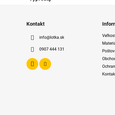
Z
á
Kontakt
Infor
p
ä
Veľkost
info
@
lotka.sk
t
Materi
i
0907 444 131
Poštov
e
Obcho
Ochran
Kontak