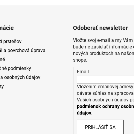
mácie
Odoberať newsletter
Vložte svoj e-mail a my Vám
i prsteňov
budeme zasielať informácie 
ál a povrchová úprava
nových produktoch na našom
né
shope.
dné podmienky
Email
a osobných údajov
ty
Vložením emailovej adresy
dávate súhlas na spracova
Vašich osobných údajov p
podmienok ochrany osob
údajov
.
PRIHLÁSIŤ SA