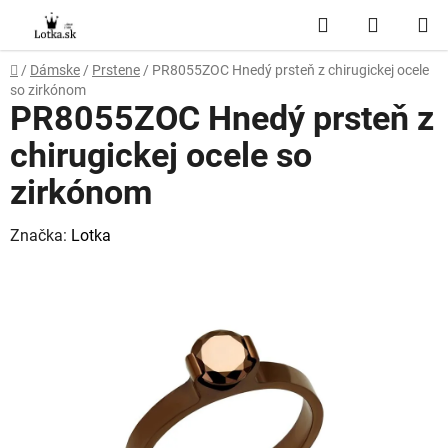
Prejsť
Hľadať
NÁKUP
na
obsah
KOŠÍK
Domov
/
Dámske
/
Prstene
/
PR8055ZOC Hnedý prsteň z chirugickej ocele
so zirkónom
PR8055ZOC Hnedý prsteň z
chirugickej ocele so
zirkónom
Značka:
Lotka