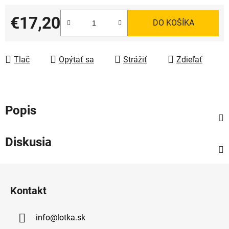
€17,20
DO KOŠÍKA
Jednotková cena:
Tlač
Opýtať sa
Strážiť
Zdieľať
Popis
Diskusia
Z
á
Kontakt
p
ä
info
@
lotka.sk
t