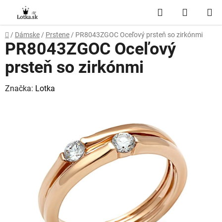
Prejsť
Hľadať
NÁKUP
na
obsah
KOŠÍK
Domov
/
Dámske
/
Prstene
/
PR8043ZGOC Oceľový prsteň so zirkónmi
PR8043ZGOC Oceľový
prsteň so zirkónmi
Značka:
Lotka