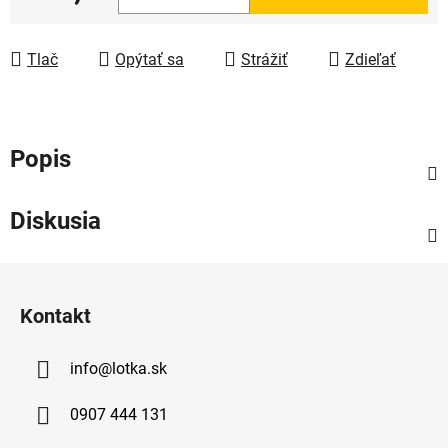
Jednotková cena:
Tlač
Opýtať sa
Strážiť
Zdieľať
Popis
Diskusia
Z
á
Kontakt
p
ä
info
@
lotka.sk
t
i
0907 444 131
e