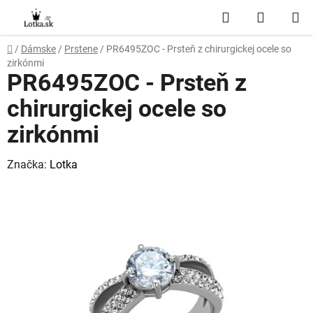
Prejsť
Hľadať
NÁKUP
na
obsah
KOŠÍK
Domov
/
Dámske
/
Prstene
/
PR6495ZOC - Prsteň z chirurgickej ocele so
zirkónmi
PR6495ZOC - Prsteň z
chirurgickej ocele so
zirkónmi
Značka:
Lotka