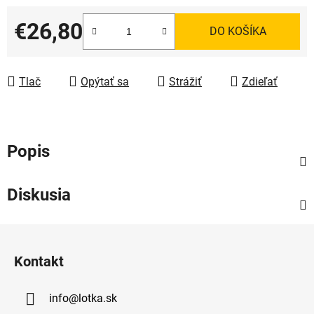
€26,80
DO KOŠÍKA
Jednotková cena:
Tlač
Opýtať sa
Strážiť
Zdieľať
Popis
Diskusia
Z
á
Kontakt
p
ä
info
@
lotka.sk
t