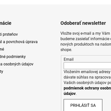
mácie
Odoberať newsletter
Vložte svoj e-mail a my Vám
i prsteňov
budeme zasielať informácie 
ál a povrchová úprava
nových produktoch na našom
né
shope.
dné podmienky
Email
a osobných údajov
ty
Vložením emailovej adresy
dávate súhlas na spracova
Vašich osobných údajov p
podmienok ochrany osob
údajov
.
PRIHLÁSIŤ SA