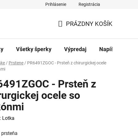
Prihlásenie
Registrácia
ajov
Kontakty
PRÁZDNY KOŠÍK
NÁKUPNÝ
KOŠÍK
ky
Všetky šperky
Výpredaj
Napíšte nám
ke
/
Prstene
/
PR6491ZGOC - Prsteň z chirurgickej ocele
nmi
491ZGOC - Prsteň z
rurgickej ocele so
kónmi
:
Lotka
 prsteňa