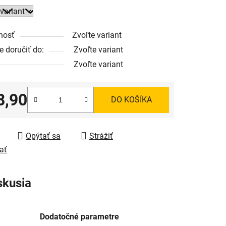
nosť
Zvoľte variant
 doručiť do:
Zvoľte variant
Zvoľte variant
8,90
DO KOŠÍKA
tková cena:
Opýtať sa
Strážiť
ať
skusia
Dodatočné parametre