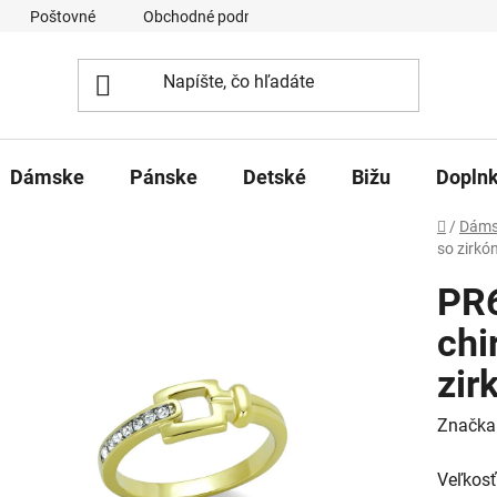
Poštovné
Obchodné podmienky
Ochrana osobných úd
Dámske
Pánske
Detské
Bižu
Dopln
Domov
/
Dáms
so zirkó
PR6
chi
zir
Značka
Veľkosť