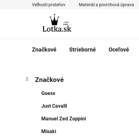
Prejsť
Veľkosti prsteňov
Materiál a povrchová úprava
na
obsah
Značkové
Strieborné
Oceľové
B
K
Preskočiť
Značkové
a
kategórie
o
t
č
Guess
e
n
g
Just Cavalli
ý
ó
p
r
Manuel Zed Zoppini
i
a
e
n
Misaki