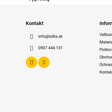
Z
á
Kontakt
Infor
p
ä
Veľkost
info
@
lotka.sk
t
Materi
i
0907 444 131
Poštov
e
Obcho
Ochran
Kontak