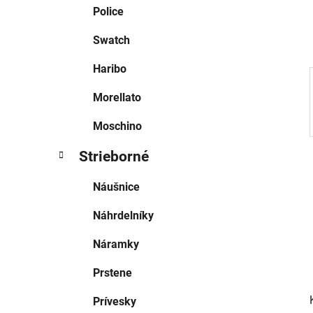
e
Police
l
Swatch
Haribo
Morellato
Moschino
Strieborné
Náušnice
Náhrdelníky
Náramky
Prstene
Prívesky