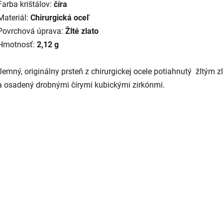
Farba krištálov:
číra
Materiál:
Chirurgická oceľ
Povrchová úprava:
Žlté zlato
Hmotnosť:
2,12 g
Jemný, originálny prsteň z chirurgickej ocele potiahnutý žltým 
a osadený drobnými čírymi kubickými zirkónmi.