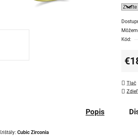
Dostup
Môžeme
Kód:
€1
Jedno
Tlač
Zdieľ
Popis
Di
Krištály:
Cubic Zirconia