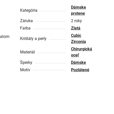
Dámske
Kategória
prstene
Záruka
2 roky
Farba
Zlatá
Cubic
zlatom
Krištály a perly
Zirconia
Chirurgická
Materiál
oceľ
Šperky
Dámske
Motív
Pozlátené