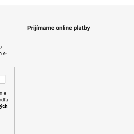
Prijímame online platby
o
 e-
nie
odľa
ných